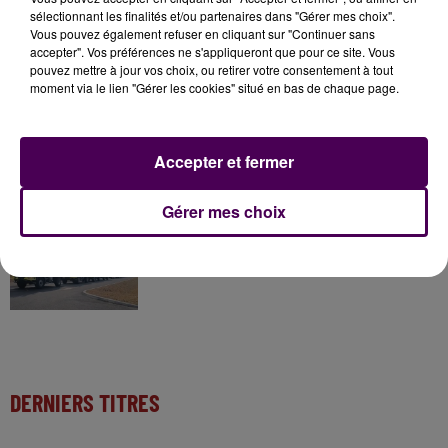
sélectionnant les finalités et/ou partenaires dans "Gérer mes choix".
31 juillet 2026
Vous pouvez également refuser en cliquant sur "Continuer sans
Gagnez vos entrées à Terra Botanica !
accepter". Vos préférences ne s'appliqueront que pour ce site. Vous
pouvez mettre à jour vos choix, ou retirer votre consentement à tout
moment via le lien "Gérer les cookies" situé en bas de chaque page.
11 juillet 2026
Inscrivez-vous au casting The Voice & The Voice
Accepter et fermer
Kids !
Gérer mes choix
12h00
Des pompiers du Centre-Val-de-Loire envoyé en
renfort dans l'Aude
DERNIERS TITRES