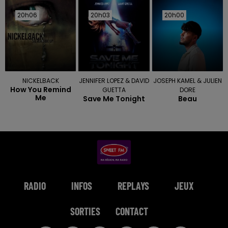
20h06
20h06
20h03
20h03
20h00
20h00
NICKELBACK
JENNIFER LOPEZ & DAVID
JOSEPH KAMEL & JULIEN
How You Remind
GUETTA
DORE
Me
Save Me Tonight
Beau
RADIO
INFOS
REPLAYS
JEUX
SORTIES
CONTACT