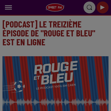
[PODCAST] LE TREIZIÈME
ÉPISODE DE "ROUGE ET BLEU"
EST EN LIGNE