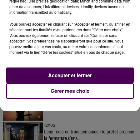
requested; Use precise geolocation data; Match and combine data from
other data sources; Link different devices; Identify devices based on
information transmitted automatically.
Vous pouvez accepter en cliquant sur "Accepter et fermer", ou affiner en
sélectionnant les finalités et/ou partenaires dans "Gérer mes choix".
Vous pouvez également refuser en cliquant sur "Continuer sans
accepter". Vos préférences ne s'appliqueront que pour ce site. Vous
À LA UNE
pouvez mettre à jour vos choix, ou retirer votre consentement à tout
moment via le lien "Gérer les cookies" situé en bas de chaque page.
31 juillet 2026
Gagnez vos entrées à Terra Botanica !
Accepter et fermer
Gérer mes choix
11 juillet 2026
Inscrivez-vous au casting The Voice & The Voice
Kids !
12h02
Deux rixes en trois semaines : le préfet ordonne
la fermeture d'une...