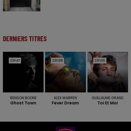
DERNIERS TITRES
23h41
23h41
23h38
23h38
23h35
23h35
BENSON BOONE
ALEX WARREN
GUILLAUME GRAND
Ghost Town
Fever Dream
Toi Et Moi