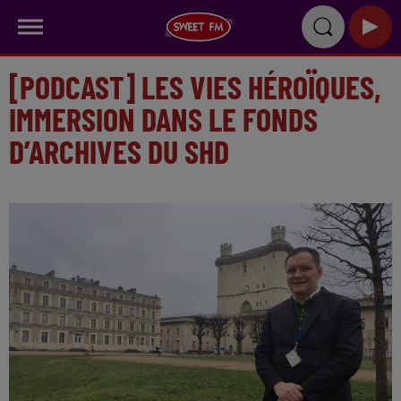
[PODCAST] LES VIES HÉROÏQUES,
IMMERSION DANS LE FONDS
D’ARCHIVES DU SHD