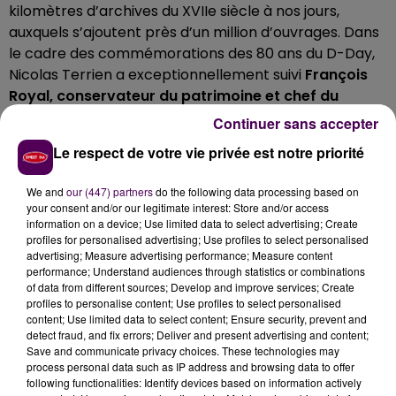
kilomètres d’archives du XVIIe siècle à nos jours,
auxquels s’ajoutent près d’un million d’ouvrages. Dans
le cadre des commémorations des 80 ans du D-Day,
Nicolas Terrien a exceptionnellement suivi
François
Royal, conservateur du patrimoine et chef du
département du fonds d’archives
, entre ces
Continuer sans accepter
interminables rayonnages où chaque dossier de
Le respect de votre vie privée est notre priorité
combattant entreposé représente une part de la
mémoire de la nation.
We and
our (447) partners
do the following data processing based on
your consent and/or our legitimate interest: Store and/or access
information on a device; Use limited data to select advertising; Create
profiles for personalised advertising; Use profiles to select personalised
advertising; Measure advertising performance; Measure content
performance; Understand audiences through statistics or combinations
of data from different sources; Develop and improve services; Create
profiles to personalise content; Use profiles to select personalised
content; Use limited data to select content; Ensure security, prevent and
detect fraud, and fix errors; Deliver and present advertising and content;
Save and communicate privacy choices. These technologies may
process personal data such as IP address and browsing data to offer
following functionalities: Identify devices based on information actively