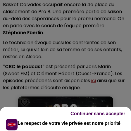
Basket Calvados occupait encore la 4e place du
classement de Pro B. Une première partie de saison
au-delà des espérances pour le promu normand. On
en parle avec le coach de l'équipe première
Stéphane Eberlin
.
Le technicien évoque aussi les contraintes de son
métier, lui qui vit loin de sa femme et de ses enfants,
restés en Alsace.
"CBC le podcast"
est présenté par Joris Marin
(Sweet FM) et Clément Hébert (Ouest-France). Les
episodes précédents sont disponibles
ici
ainsi que sur
les plateformes d'écoute en ligne.
Continuer sans accepter
Le respect de votre vie privée est notre priorité