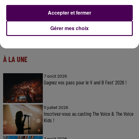
Accepter et fermer
Gérer mes choix
À LA UNE
7 août 2026
Gagnez vos pass pour le V and B Fest' 2026 !
11 juillet 2026
Inscrivez-vous au casting The Voice & The Voice
Kids !
7 août 2026