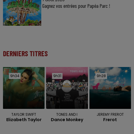
Gagnez vos entrées pour Papéa Parc !
DERNIERS TITRES
9h34
9h34
9h31
9h31
9h28
9h28
TAYLOR SWIFT
TONES AND I
JEREMY FREROT
Elizabeth Taylor
Dance Monkey
Frerot