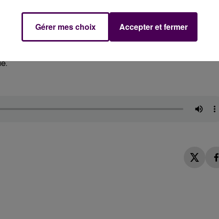
che. Je ne boirai plus jamais une goutte
ive. Quelques heures plus tôt, les proches du policier
Gérer mes choix
Accepter et fermer
es forts en émotion
: "J’ai vu les yeux rougis de l’avocat 
un professionnel comme moi, c’était très difficile
rance d’une veuve et de ses trois enfants"
reconnaît maît
é.