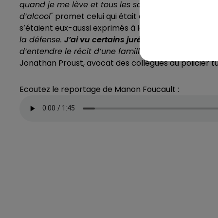
quand je me lève et tous les soirs quand je me cou
d’alcool"
promet celui qui était déjà en état de récid
s’étaient eux-aussi exprimés à la barre. Témoignag
la défense.
J’ai vu certains jurés pleurer.
Même pour 
d’entendre le récit d’une famille brisée et la souff
Jonathan Proust, avocat des collègues du policier tu
Ecoutez le reportage de Manon Foucault :