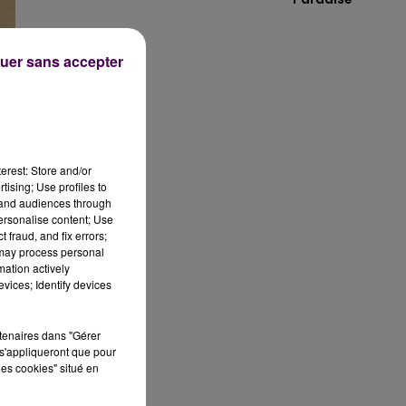
uer sans accepter
erest: Store and/or
tising; Use profiles to
tand audiences through
au
personalise content; Use
 fraud, and fix errors;
 may process personal
mation actively
e-
vices; Identify devices
rtenaires dans "Gérer
s'appliqueront que pour
les cookies" situé en
ns