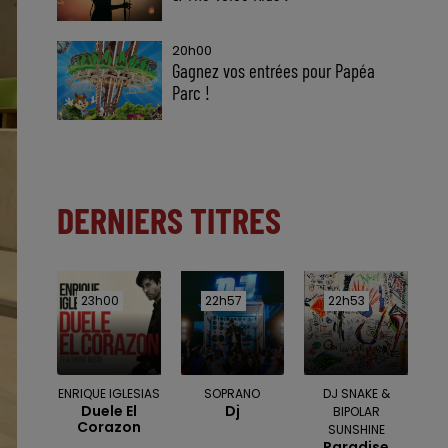
20h00
Gagnez vos entrées pour Papéa
Parc !
DERNIERS TITRES
23h00
23h00
22h57
22h57
22h53
22h53
ENRIQUE IGLESIAS
SOPRANO
DJ SNAKE &
Duele El
Dj
BIPOLAR
Corazon
SUNSHINE
Paradise