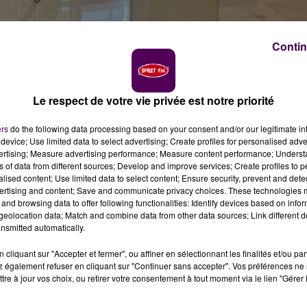
Contin
ateur & Manon Foucault / crédit photo : Sweet FM
Le respect de votre vie privée est notre priorité
 de la Sarthe, l’homme accusé d’avoir tué un policier
 fait part de ses regrets.
ers
do the following data processing based on your consent and/or our legitimate int
device; Use limited data to select advertising; Create profiles for personalised adver
vertising; Measure advertising performance; Measure content performance; Unders
fait !"
: les mots forts entendus ce mardi 26 septembre 
ns of data from different sources; Develop and improve services; Create profiles to 
e accusé d’avoir tué un policier lors d’un contrôle routier
alised content; Use limited data to select content; Ensure security, prevent and detect
 deuxième jour de son procès devant la cour d’assises de
ertising and content; Save and communicate privacy choices. These technologies
and browsing data to offer following functionalities: Identify devices based on infor
ans avoir l’intention de faire du mal à quelqu’un
..."
assur
eolocation data; Match and combine data from other data sources; Link different de
 son geste qui a entrainé la mort du brigadier Éric Monroy
:
nsmitted automatically.
i venaient me contrôler...".
cliquant sur "Accepter et fermer", ou affiner en sélectionnant les finalités et/ou pa
 également refuser en cliquant sur "Continuer sans accepter". Vos préférences ne 
tre à jour vos choix, ou retirer votre consentement à tout moment via le lien "Gérer 
er :
"J’ai conscience de ma responsabilité tous les mati