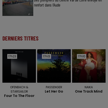
renfort dans l'Aude
DERNIERS TITRES
17h23
17h23
17h13
17h13
17h10
17h10
OFENBACH &
PASSENGER
NAIKA
Let Her Go
One Track Mind
STARSAILOR
Four To The Floor