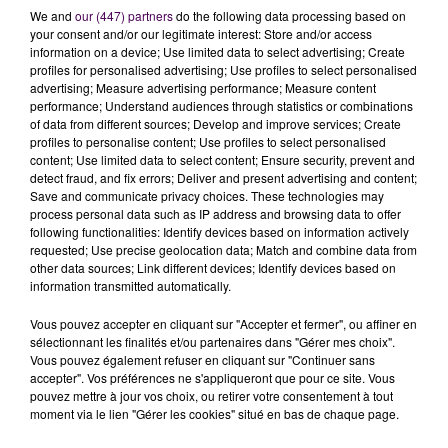
IL Y A DE LA PLACE POUR FAIRE
We and
our (447) partners
do the following data processing based on
your consent and/or our legitimate interest: Store and/or access
CONSTRUIRE EN LOTISSEMENT
information on a device; Use limited data to select advertising; Create
profiles for personalised advertising; Use profiles to select personalised
advertising; Measure advertising performance; Measure content
Que les candidats à une vie au vert dans cette
performance; Understand audiences through statistics or combinations
commune située à une bonne demi-heure du Mans le
of data from different sources; Develop and improve services; Create
profiles to personalise content; Use profiles to select personalised
sachent, il y a de quoi accueillir du monde :
"On a
content; Use limited data to select content; Ensure security, prevent and
viabilisé tout récemment un lotissement de quatre
detect fraud, and fix errors; Deliver and present advertising and content;
lots qu'on va réceptionner dans quelques jours, et on
Save and communicate privacy choices. These technologies may
process personal data such as IP address and browsing data to offer
avait déjà avant ça entre huit et dix lots disponibles"
following functionalities: Identify devices based on information actively
assure Jonathan Cholet, directeur des services à la
requested; Use precise geolocation data; Match and combine data from
mairie de Marolles-les-Braults, non sans rappeler que
other data sources; Link different devices; Identify devices based on
information transmitted automatically.
dans la commune,
"
il y a aussi des biens privés à
vendre
, à tous les prix et qui nécessitent parfois des
Vous pouvez accepter en cliquant sur "Accepter et fermer", ou affiner en
travaux, mais des choses intéressantes"
.
sélectionnant les finalités et/ou partenaires dans "Gérer mes choix".
Vous pouvez également refuser en cliquant sur "Continuer sans
ÊTRE PRIMO-ACCÉDANT ET NE PAS
accepter". Vos préférences ne s'appliqueront que pour ce site. Vous
pouvez mettre à jour vos choix, ou retirer votre consentement à tout
AVOIR PLUS DE 40 ANS
moment via le lien "Gérer les cookies" situé en bas de chaque page.