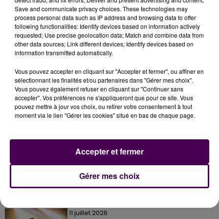
d'horaire sont invitées à prendre contact directement
Save and communicate privacy choices. These technologies may
process personal data such as IP address and browsing data to offer
par mail, via l'adresse
direction@msb.fr
.
following functionalities: Identify devices based on information actively
requested; Use precise geolocation data; Match and combine data from
other data sources; Link different devices; Identify devices based on
information transmitted automatically.
Vous pouvez accepter en cliquant sur "Accepter et fermer", ou affiner en
sélectionnant les finalités et/ou partenaires dans "Gérer mes choix".
Vous pouvez également refuser en cliquant sur "Continuer sans
accepter". Vos préférences ne s'appliqueront que pour ce site. Vous
pouvez mettre à jour vos choix, ou retirer votre consentement à tout
moment via le lien "Gérer les cookies" situé en bas de chaque page.
À LA UNE
Accepter et fermer
7 août 2026
Gagnez vos pass pour le V and B Fest' 2026 !
Gérer mes choix
11 juillet 2026