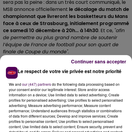
sera pas la peine : dans un très court communiqué, le
MSB annonce officiellement
le décalage du match de
championnat que livreront les basketteurs du Mans
face à ceux de Strasbourg, initialement programmé
ce samedi 10 décembre à 20h... à 14h30
. Et ce,
"afin
de permettre au plus grand nombre de soutenir
l’équipe de France de football pour son quart de
finale de Coupe du monde"
.
14H30 POUR LES PROS, 17H15 POUR
Continuer sans accepter
Le respect de votre vie privée est notre priorité
LES ESPOIRS
We and
our (447) partners
do the following data processing based on
Le match de l'équipe espoirs du MSB se jouera quant à
your consent and/or our legitimate interest: Store and/or access
lui dans la foulée de celui du groupe professionnel, sur
information on a device; Use limited data to select advertising; Create
profiles for personalised advertising; Use profiles to select personalised
le parquet de la salle Antarès toujours,
avec un coup
advertising; Measure advertising performance; Measure content
d'envoi prévu désormais à 17h15
. La direction du club
performance; Understand audiences through statistics or combinations
de basket de la capitale sarthoise précise que les
of data from different sources; Develop and improve services; Create
profiles to personalise content; Use profiles to select personalised
personnes disposant de places et ne pouvant se
content; Use limited data to select content; Ensure security, prevent and
rendre au match en raison de ce changement
detect fraud, and fix errors; Deliver and present advertising and content;