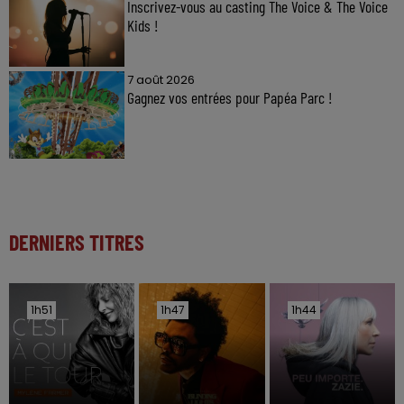
Inscrivez-vous au casting The Voice & The Voice
Kids !
7 août 2026
Gagnez vos entrées pour Papéa Parc !
DERNIERS TITRES
1h51
1h51
1h47
1h47
1h44
1h44