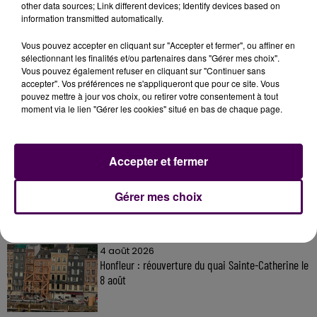
other data sources; Link different devices; Identify devices based on
information transmitted automatically.
Vous pouvez accepter en cliquant sur "Accepter et fermer", ou affiner en
sélectionnant les finalités et/ou partenaires dans "Gérer mes choix".
À LA UNE
Vous pouvez également refuser en cliquant sur "Continuer sans
accepter". Vos préférences ne s'appliqueront que pour ce site. Vous
pouvez mettre à jour vos choix, ou retirer votre consentement à tout
31 juillet 2026
moment via le lien "Gérer les cookies" situé en bas de chaque page.
Gagnez vos entrées à Terra Botanica !
Accepter et fermer
11 juillet 2026
Inscrivez-vous au casting The Voice & The Voice
Gérer mes choix
Kids !
4 août 2026
Honfleur : réouverture du quai Sainte-Catherine le
8 août