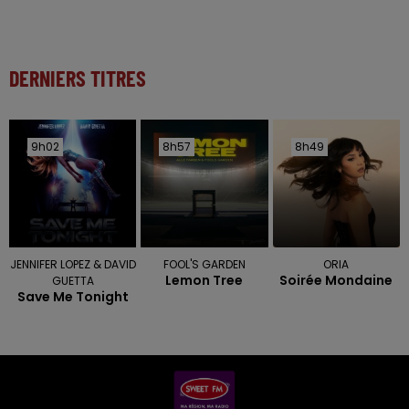
DERNIERS TITRES
9h02
9h02
8h57
8h57
8h49
8h49
JENNIFER LOPEZ & DAVID
FOOL'S GARDEN
ORIA
Lemon Tree
Soirée Mondaine
GUETTA
Save Me Tonight