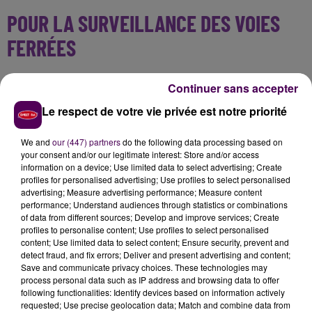
POUR LA SURVEILLANCE DES VOIES
FERRÉES
La compagnie ferroviaire utilise des moyens
Continuer sans accepter
aériens pour surveiller l'état de ses lignes
et
Le respect de votre vie privée est notre priorité
acquérir des données pour le renouvellement des
infrastructures. C’est pour cette raison que
We and
our (447) partners
do the following data processing based on
l'hélicoptère vole assez bas. Il effectue plusieurs
your consent and/or our legitimate interest: Store and/or access
passages à une trentaine de mètres du sol.
information on a device; Use limited data to select advertising; Create
L'opération pourrait être reconduite
"dans les dix
profiles for personalised advertising; Use profiles to select personalised
advertising; Measure advertising performance; Measure content
jours à venir"
précise SNCF Réseau, sous conditions
performance; Understand audiences through statistics or combinations
d'une météo favorable.
of data from different sources; Develop and improve services; Create
profiles to personalise content; Use profiles to select personalised
content; Use limited data to select content; Ensure security, prevent and
detect fraud, and fix errors; Deliver and present advertising and content;
Save and communicate privacy choices. These technologies may
process personal data such as IP address and browsing data to offer
following functionalities: Identify devices based on information actively
requested; Use precise geolocation data; Match and combine data from