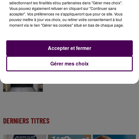
31 juillet 2026
sélectionnant les finalités et/ou partenaires dans "Gérer mes choix".
Gagnez vos entrées à Terra Botanica !
Vous pouvez également refuser en cliquant sur "Continuer sans
accepter". Vos préférences ne s'appliqueront que pour ce site. Vous
pouvez mettre à jour vos choix, ou retirer votre consentement à tout
moment via le lien "Gérer les cookies" situé en bas de chaque page.
11 juillet 2026
Inscrivez-vous au casting The Voice & The Voice
Kids !
Accepter et fermer
Gérer mes choix
6 août 2026
Deux rixes en trois semaines : le préfet ordonne
la fermeture d'une...
DERNIERS TITRES