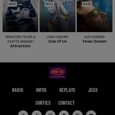
9h51
9h51
9h41
9h41
9h38
9h38
SEBASTIEN TELLIER &
JOAN OSBORN
ALEX WARREN
One Of Us
Fever Dream
JULIETTE ARMANET
Attraction
RADIO
INFOS
REPLAYS
JEUX
SORTIES
CONTACT