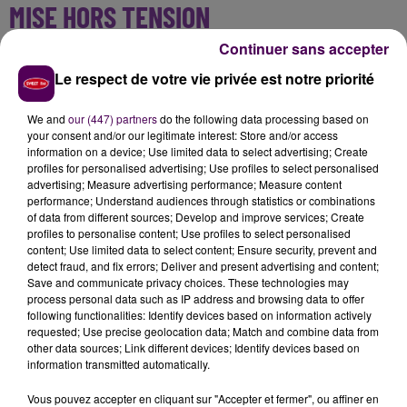
MISE HORS TENSION
Continuer sans accepter
Les agents d'Enedis ont procédé à la
"mise hors
Le respect de votre vie privée est notre priorité
tension"
des lieux,
ce qui a impacté trente-sept
foyers dont cinq entreprises
.
"Une réparation sera
We and
our (447) partners
do the following data processing based on
faite dans la matinée"
indique le Service
your consent and/or our legitimate interest: Store and/or access
départemental d'inencie et de secours de la Mayenne.
information on a device; Use limited data to select advertising; Create
profiles for personalised advertising; Use profiles to select personalised
advertising; Measure advertising performance; Measure content
performance; Understand audiences through statistics or combinations
of data from different sources; Develop and improve services; Create
profiles to personalise content; Use profiles to select personalised
content; Use limited data to select content; Ensure security, prevent and
detect fraud, and fix errors; Deliver and present advertising and content;
Save and communicate privacy choices. These technologies may
process personal data such as IP address and browsing data to offer
following functionalities: Identify devices based on information actively
requested; Use precise geolocation data; Match and combine data from
other data sources; Link different devices; Identify devices based on
À LA UNE
information transmitted automatically.
Vous pouvez accepter en cliquant sur "Accepter et fermer", ou affiner en