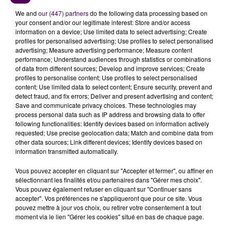
We and
our (447) partners
do the following data processing based on
your consent and/or our legitimate interest: Store and/or access
information on a device; Use limited data to select advertising; Create
profiles for personalised advertising; Use profiles to select personalised
advertising; Measure advertising performance; Measure content
performance; Understand audiences through statistics or combinations
of data from different sources; Develop and improve services; Create
profiles to personalise content; Use profiles to select personalised
content; Use limited data to select content; Ensure security, prevent and
detect fraud, and fix errors; Deliver and present advertising and content;
Save and communicate privacy choices. These technologies may
process personal data such as IP address and browsing data to offer
following functionalities: Identify devices based on information actively
requested; Use precise geolocation data; Match and combine data from
other data sources; Link different devices; Identify devices based on
information transmitted automatically.
Au Mans, on a pu constater
un évident regain de
mobilisation
alors que les derniers rassemblements
Vous pouvez accepter en cliquant sur "Accepter et fermer", ou affiner en
sélectionnant les finalités et/ou partenaires dans "Gérer mes choix".
avaient pu paraître moins suivis. 8 800 manifestants
Vous pouvez également refuser en cliquant sur "Continuer sans
selon la préfecture de la Sarthe... 18 000 d'après les
accepter". Vos préférences ne s'appliqueront que pour ce site. Vous
syndicats.
"
L'interview du président a regonflé les
pouvez mettre à jour vos choix, ou retirer votre consentement à tout
moment via le lien "Gérer les cookies" situé en bas de chaque page.
rangs !
"
affirme Arnaud Reguerre, délégué CFDT,