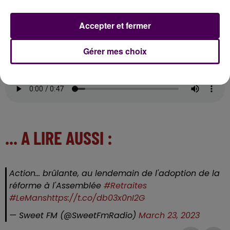
qualifiant Emmanuel Macron de
"provocateur et
mensonger dans ses propos"
tenus la veille à la
Accepter et fermer
télévision.
Gérer mes choix
Arnaud Reguerre, secrétaire territorial de la CFDT en
Sarthe :
... A LIRE AUSSI :
Action... brûlante, au lendemain de l'adoption de la
réforme à l'Assemblée
#Retraites
#LeMans
https://t.co/db03x0nI2G
— Sweet FM (@SweetFmRadio)
March 23, 2023