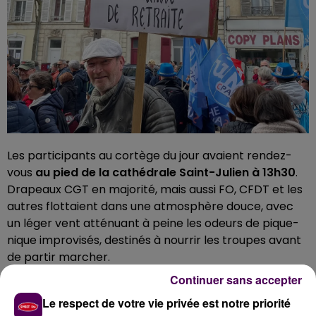
Les participants au cortège du jour avaient rendez-
vous
au pied de la cathédrale Saint-Julien à 13h30
.
Drapeaux CGT en majorité, mais aussi FO, CFDT et les
autres flottaient dans une atmosphère douce, avec
un léger vent atténuant à peine les odeurs de pique-
nique improvisés, destinés à nourrir les troupes avant
de partir marcher.
Continuer sans accepter
Le respect de votre vie privée est notre priorité