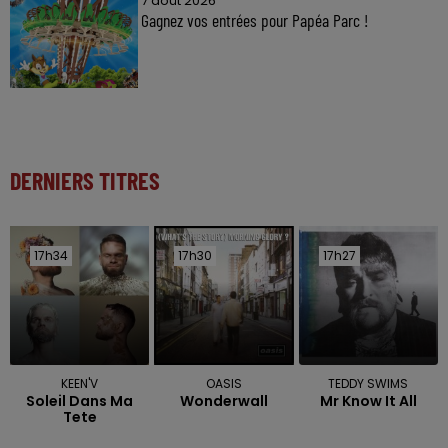
7 août 2026
Gagnez vos entrées pour Papéa Parc !
DERNIERS TITRES
17h34
17h34
17h30
17h30
17h27
17h27
KEEN'V
OASIS
TEDDY SWIMS
Soleil Dans Ma
Wonderwall
Mr Know It All
Tete