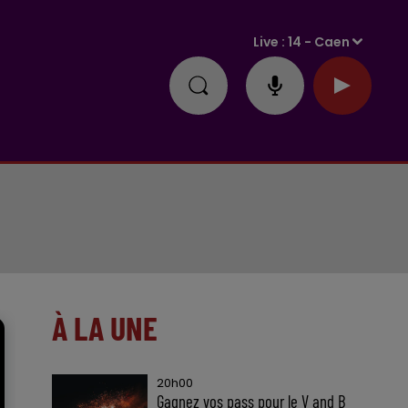
Live :
14 - Caen
À LA UNE
20h00
Gagnez vos pass pour le V and B