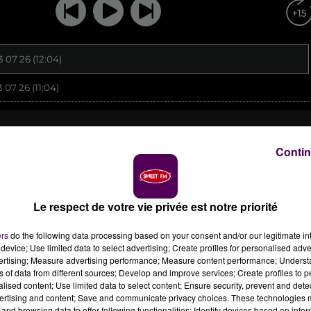
Contin
Le respect de votre vie privée est notre priorité
ers
do the following data processing based on your consent and/or our legitimate int
device; Use limited data to select advertising; Create profiles for personalised adver
vertising; Measure advertising performance; Measure content performance; Unders
ns of data from different sources; Develop and improve services; Create profiles to 
alised content; Use limited data to select content; Ensure security, prevent and detect
ertising and content; Save and communicate privacy choices. These technologies
and browsing data to offer following functionalities: Identify devices based on infor