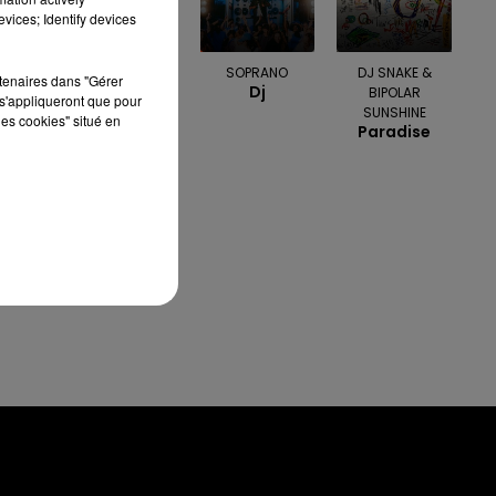
vices; Identify devices
ENRIQUE IGLESIAS
SOPRANO
DJ SNAKE &
rtenaires dans "Gérer
Duele El
Dj
BIPOLAR
s'appliqueront que pour
Corazon
SUNSHINE
les cookies" situé en
Paradise