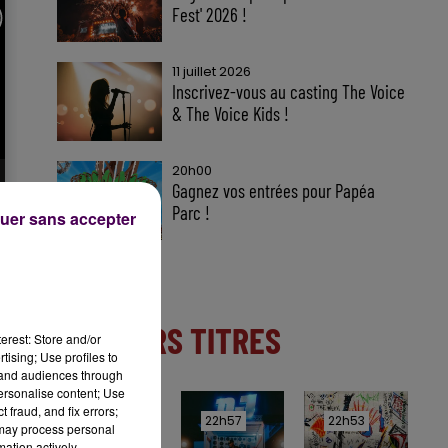
Fest' 2026 !
11 juillet 2026
Inscrivez-vous au casting The Voice
& The Voice Kids !
20h00
Gagnez vos entrées pour Papéa
Parc !
uer sans accepter
DERNIERS TITRES
erest: Store and/or
tising; Use profiles to
tand audiences through
personalise content; Use
 fraud, and fix errors;
23h00
23h00
22h57
22h57
22h53
22h53
 may process personal
mation actively