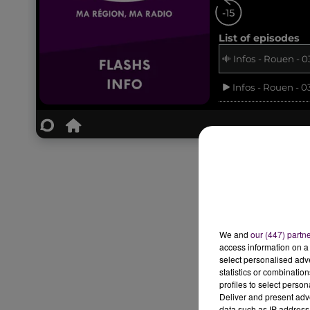
We and
our (447) partn
access information on a 
select personalised ad
statistics or combinatio
profiles to select person
Deliver and present adv
data such as IP address 