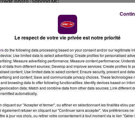
crédit photo : Sabrina MC
Contin
manche 24 mars. Le Rugby Perche Val d’Huisne l’a
nt-le-Rotrou / La Ferté-Bernard évoluera en Fédérale
Le respect de votre vie privée est notre priorité
l match cette saison, lors de la première journée en
ers
do the following data processing based on your consent and/or our legitimate int
 journée de Régionale 1 et les joueurs de l’entente
device; Use limited data to select advertising; Create profiles for personalised adver
vertising; Measure advertising performance; Measure content performance; Unders
velle fois imposée, contre l'équipe d'Orléans, sur le sco
ns of data from different sources; Develop and improve services; Create profiles to 
du championnat,
ils étaient assurés de retrouver la divisi
alised content; Use limited data to select content; Ensure security, prevent and detect
ir quittée
.
"C'est un temps long mais certainement
ertising and content; Save and communicate privacy choices. These technologies
and browsing data to offer following functionalities: Identify devices based on infor
un effectif compétitif"
analyse Loïc Coudray, l'un des troi
eolocation data; Match and combine data from other data sources; Link different de
nsmitted automatically.
SON
cliquant sur "Accepter et fermer", ou affiner en sélectionnant les finalités et/ou pa
 également refuser en cliquant sur "Continuer sans accepter". Vos préférences ne 
tre à jour vos choix, ou retirer votre consentement à tout moment via le lien "Gérer 
dray le sait, en Fédérale 3, il faudra être prêt
"le plus tô
".
L'objectif ?
"Peut-être de
réussir à se maintenir le plu
remières années à être dans le ventre mou du