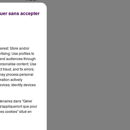
uer sans accepter
 3
erest: Store and/or
tising; Use profiles to
tand audiences through
re
personalise content; Use
on
 fraud, and fix errors;
 may process personal
mation actively
s
vices; Identify devices
rtenaires dans "Gérer
s'appliqueront que pour
les cookies" situé en
t
s