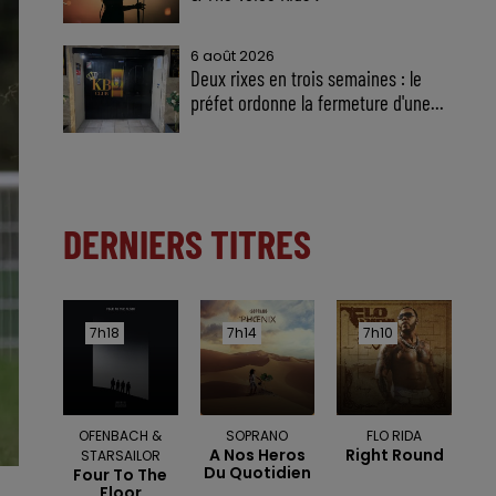
6 août 2026
Deux rixes en trois semaines : le
préfet ordonne la fermeture d'une...
DERNIERS TITRES
7h18
7h18
7h14
7h14
7h10
7h10
OFENBACH &
SOPRANO
FLO RIDA
A Nos Heros
Right Round
STARSAILOR
Du Quotidien
Four To The
Floor