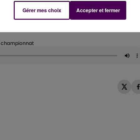
 l'équipe première que la réserve
"
. Cela fait une quinzai
Gérer mes choix
Accepter et fermer
Nogent-le-Rotrou puis désormais de l'entente avec les
s de la réflexion :
" Je suis dans le doute,
j'ai peur de ne
. Je vais prendre le temps d'y réfléchir"
conclut le coach
de championnat