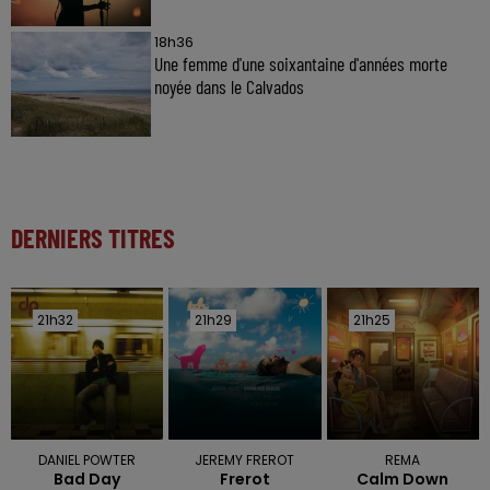
18h36
Une femme d'une soixantaine d'années morte
noyée dans le Calvados
DERNIERS TITRES
21h32
21h32
21h29
21h29
21h25
21h25
DANIEL POWTER
JEREMY FREROT
REMA
Bad Day
Frerot
Calm Down