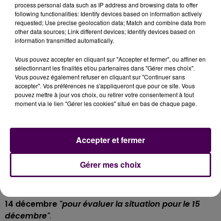
process personal data such as IP address and browsing data to offer
Concernant l'agglomération mancelle,
la Setram
following functionalities: Identify devices based on information actively
requested; Use precise geolocation data; Match and combine data from
indique que
"les lignes scolaires ne seront pas
other data sources; Link different devices; Identify devices based on
assurées
ce mercredi 14 décembre".
information transmitted automatically.
MAINE-ET-LOIRE
Vous pouvez accepter en cliquant sur "Accepter et fermer", ou affiner en
sélectionnant les finalités et/ou partenaires dans "Gérer mes choix".
Vous pouvez également refuser en cliquant sur "Continuer sans
Transports scolaires suspendus toute la journée sur
accepter". Vos préférences ne s'appliqueront que pour ce site. Vous
les pôles Segré, Sablé-sur-Sarthe, Pouancé, La Flèche,
pouvez mettre à jour vos choix, ou retirer votre consentement à tout
Châteauneuf-sur-Sarthe et Durtal, ainsi que pour le
moment via le lien "Gérer les cookies" situé en bas de chaque page.
regroupement pédagogique intercommunal -
"RPI"
-
de Bouillé-Ménard et Bourg-l’Evêque ; lignes régulières
et transports à la demande maintenus.
Accepter et fermer
Les services de Météo France insistent sur la situation
Gérer mes choix
"très évolutive"
de cet épisode d'intempéries : le
Conseil régional en prend acte et promet
"un
nouveau point"
en début d’après-midi ce mercredi
14 décembre
"pour évaluer la situation pour le 15
décembre"
.