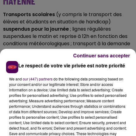
MAYENNE
Transports scolaires
(y compris le transport des
élèves et étudiants en situation de handicap)
suspendus pour la journée
; lignes régulières
suspendues le matin et reprise à 12h en fonction des
conditions météorologiques ; transport à la demande
suspendu le matin et reprise à 12h en fonction des
Continuer sans accepter
conditions météorologiques ; navettes express
maintenues toute la journée
Le respect de votre vie privée est notre priorité
SARTHE
We and
our (447) partners
do the following data processing based on
your consent and/or our legitimate interest: Store and/or access
information on a device; Use limited data to select advertising; Create
Transports scolaires
(y compris le transport des
profiles for personalised advertising; Use profiles to select personalised
élèves et étudiants en situation de handicap)
advertising; Measure advertising performance; Measure content
suspendus pour la journée
; lignes régulières
performance; Understand audiences through statistics or combinations
of data from different sources; Develop and improve services; Create
suspendues le matin et reprise à 12h en
profiles to personalise content; Use profiles to select personalised
fonction des conditions météorologiques ; transport à
content; Use limited data to select content; Ensure security, prevent and
la demande suspendu le matin et reprise à 12h en
detect fraud, and fix errors; Deliver and present advertising and content;
Save and communicate privacy choices. These technologies may
fonction des conditions météorologiques.