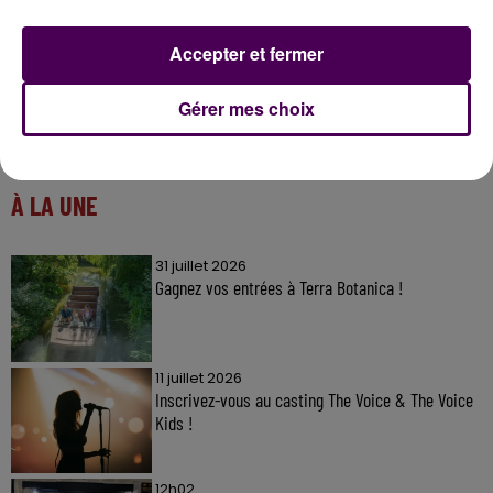
Accepter et fermer
Gérer mes choix
À LA UNE
31 juillet 2026
Gagnez vos entrées à Terra Botanica !
11 juillet 2026
Inscrivez-vous au casting The Voice & The Voice
Kids !
12h02