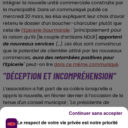
intégrer la nouvelle unité commerciale construite par
la municipalité. Dans un communiqué publié ce
mercredi 20 mars, les élus expliquent leur choix d’avoir
retenu le dossier d’un boucher-charcutier plutôt que
celui de
l’Epicerie Gourmande
:
"principalement pour
la raison qu’ils
[le couple d’artisans NDLR]
apportent
de nouveaux services
(...).
Les élus sont convaincus
que le potentiel de clientèle attiré par les nouveaux
commerces,
aura des retombées positives pour
l’Epicerie
"
peut-on lire
dans ce même communiqué
.
"DÉCEPTION ET INCOMPRÉHENSION"
L’association a fait part de sa colère lorsqu’elle a
appris la nouvelle, en février dernier à l’occasion de la
tenue d'un conseil municipal :
"La présidente de
l'Association pour une Épicerie Gourmande, Christelle
Continuer sans accepter
Jousse, s'est exprimée pour faire part de notre
Le respect de votre vie privée est notre priorité
déception et incompréhension vis-à-vis de ce choix