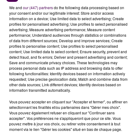
en faveur d'un boucher-charcutier-traiteur.
Une
We and
our (447) partners
do the following data processing based on
arrivée qui nous effraie et va, certainement, nous
your consent and/or our legitimate interest: Store and/or access
fragiliser
"
peut-on lire sur les réseaux sociaux de
information on a device; Use limited data to select advertising; Create
l’association.
profiles for personalised advertising; Use profiles to select personalised
advertising; Measure advertising performance; Measure content
performance; Understand audiences through statistics or combinations
of data from different sources; Develop and improve services; Create
profiles to personalise content; Use profiles to select personalised
content; Use limited data to select content; Ensure security, prevent and
detect fraud, and fix errors; Deliver and present advertising and content;
Save and communicate privacy choices. These technologies may
process personal data such as IP address and browsing data to offer
following functionalities: Identify devices based on information actively
requested; Use precise geolocation data; Match and combine data from
other data sources; Link different devices; Identify devices based on
information transmitted automatically.
Vous pouvez accepter en cliquant sur "Accepter et fermer", ou affiner en
sélectionnant les finalités et/ou partenaires dans "Gérer mes choix".
Vous pouvez également refuser en cliquant sur "Continuer sans
accepter". Vos préférences ne s'appliqueront que pour ce site. Vous
pouvez mettre à jour vos choix, ou retirer votre consentement à tout
moment via le lien "Gérer les cookies" situé en bas de chaque page.