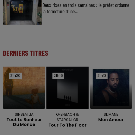
Deux rixes en trois semaines : le préfet ordonne
la fermeture d'une...
DERNIERS TITRES
21h20
21h20
21h16
21h16
21h13
21h13
SINSEMILIA
OFENBACH &
SLIMANE
Tout Le Bonheur
Mon Amour
STARSAILOR
Du Monde
Four To The Floor