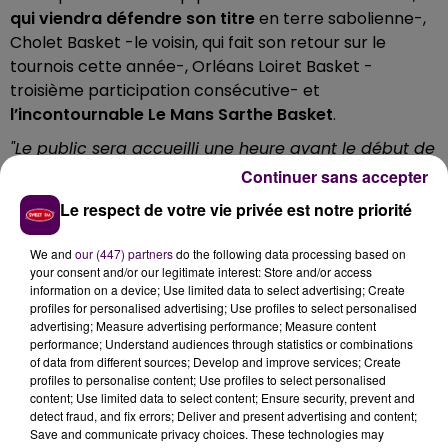
qui viendra défendre son titre
en terre sabolienne-,
Cholet Basket -le voisin, qui fait son retour sur le
tournois cette année-, Orléans Loiret Basket -
troisième participation consécutive- et
l’incontournable Le Mans Sarthe Basket
.
"Le public sera accueilli une heure avant le début de
chaque match"
précisent les organisateurs, qui fixent
Continuer sans accepter
à
7 euros le tarif pour un duel
, 12 euros pour le
"pass
Le respect de votre vie privée est notre priorité
deux matches"
. Billets réservables sur
le site internet
du club
de basket sabolien. Il sera possible de se
We and
our (447) partners
do the following data processing based on
restaurer sur place, dans la salle Madeleine-Marie.
your consent and/or our legitimate interest: Store and/or access
information on a device; Use limited data to select advertising; Create
LE PROGRAMME DES DEUX JOURS
profiles for personalised advertising; Use profiles to select personalised
advertising; Measure advertising performance; Measure content
performance; Understand audiences through statistics or combinations
samedi 27 août :
Métropolitans 92 / Cholet Basket à
of data from different sources; Develop and improve services; Create
18h
–
MSB / OLB à 21h
profiles to personalise content; Use profiles to select personalised
content; Use limited data to select content; Ensure security, prevent and
dimanche 28 août :
petite finale à 14h
–
grande finale
detect fraud, and fix errors; Deliver and present advertising and content;
à 17h
Save and communicate privacy choices. These technologies may