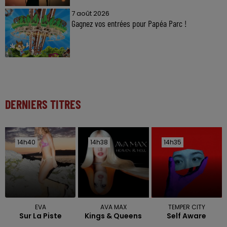
7 août 2026
Gagnez vos entrées pour Papéa Parc !
DERNIERS TITRES
14h40
14h40
14h38
14h38
14h35
14h35
EVA
AVA MAX
TEMPER CITY
Sur La Piste
Kings & Queens
Self Aware