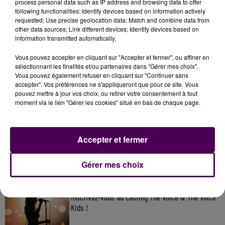
process personal data such as IP address and browsing data to offer
following functionalities: Identify devices based on information actively
requested; Use precise geolocation data; Match and combine data from
other data sources; Link different devices; Identify devices based on
information transmitted automatically.
Vous pouvez accepter en cliquant sur "Accepter et fermer", ou affiner en
sélectionnant les finalités et/ou partenaires dans "Gérer mes choix".
Vous pouvez également refuser en cliquant sur "Continuer sans
accepter". Vos préférences ne s'appliqueront que pour ce site. Vous
pouvez mettre à jour vos choix, ou retirer votre consentement à tout
moment via le lien "Gérer les cookies" situé en bas de chaque page.
À LA UNE
7 août 2026
Accepter et fermer
Gagnez vos pass pour le V and B Fest' 2026 !
Gérer mes choix
11 juillet 2026
Inscrivez-vous au casting The Voice & The Voice
Kids !