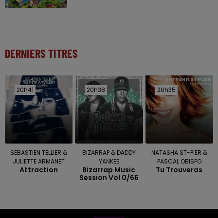
DERNIERS TITRES
20h41
20h41
20h38
20h38
20h35
20h35
SEBASTIEN TELLIER &
BIZARRAP & DADDY
NATASHA ST-PIER &
JULIETTE ARMANET
YANKEE
PASCAL OBISPO
Attraction
Bizarrap Music
Tu Trouveras
Session Vol 0/66