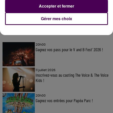
Accepter et fermer
Gérer mes choix
À LA UNE
20h00
Gagnez vos pass pour le V and B Fest' 2026 !
11 juillet 2026
Inscrivez-vous au casting The Voice & The Voice
Kids !
20h00
Gagnez vos entrées pour Papéa Parc !