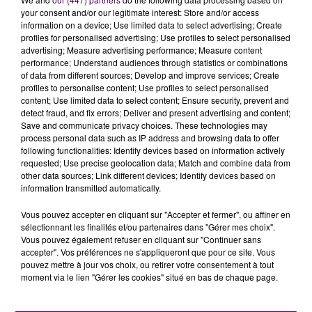
place du Champ-de-Foire, avec
bandes cyclables
your consent and/or our legitimate interest: Store and/or access
information on a device; Use limited data to select advertising; Create
des deux côtés
de manière à pouvoir pédaler dans
profiles for personalised advertising; Use profiles to select personalised
les deux directions.
advertising; Measure advertising performance; Measure content
performance; Understand audiences through statistics or combinations
RALENTIR LE TRAFIC
of data from different sources; Develop and improve services; Create
profiles to personalise content; Use profiles to select personalised
content; Use limited data to select content; Ensure security, prevent and
Et puisqu'au-delà de sécuriser un tant soit peu la
detect fraud, and fix errors; Deliver and present advertising and content;
pratique du vélo en centre-ville, notamment pour les
Save and communicate privacy choices. These technologies may
enfants et pour celles ou ceux qui auraient envie de se
process personal data such as IP address and browsing data to offer
following functionalities: Identify devices based on information actively
déplacer
"avec légèreté"
dans la cité sabolienne, il
requested; Use precise geolocation data; Match and combine data from
s'agit aussi de
"calmer les ardeurs"
des automobilistes,
other data sources; Link different devices; Identify devices based on
deux ralentisseurs ont été créés
: le premier se situe
information transmitted automatically.
sur la partie haute de la rue Paul-Doumer au niveau du
Vous pouvez accepter en cliquant sur "Accepter et fermer", ou affiner en
passage piéton, et le second est en partie basse,
sélectionnant les finalités et/ou partenaires dans "Gérer mes choix".
devant le restaurant.
Vous pouvez également refuser en cliquant sur "Continuer sans
accepter". Vos préférences ne s'appliqueront que pour ce site. Vous
pouvez mettre à jour vos choix, ou retirer votre consentement à tout
moment via le lien "Gérer les cookies" situé en bas de chaque page.