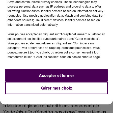
Save and communicate privacy choices. These technologies may
process personal data such as IP address and browsing data to offer
following functionalities: Identify devices based on information actively
requested; Use precise geolocation data; Match and combine data from
other data sources; Link different devices; Identify devices based on
information transmitted automatically.
Vous pouvez accepter en cliquant sur "Accepter et fermer", ou affiner en
sélectionnant les finalités et/ou partenaires dans "Gérer mes choix".
Vous pouvez également refuser en cliquant sur "Continuer sans
accepter". Vos préférences ne s'appliqueront que pour ce site. Vous
pouvez mettre à jour vos choix, ou retirer votre consentement à tout
moment via le lien "Gérer les cookies" situé en bas de chaque page.
Accepter et fermer
BIENTÔT L’ENQUÊTE PUBLIQUE
Gérer mes choix
En 2020, le feu vert avait été donné pour l’extension
en cours, malgré l’avis défavorable émis par la Mrae,
la Mission régionale d’autorité environnementale.
"Cette fois, elle n’émettra pas d’avis"
assure Nicolas