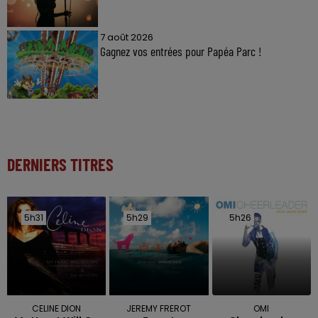
7 août 2026
Gagnez vos entrées pour Papéa Parc !
DERNIERS TITRES
5h31
5h31
5h29
5h29
5h26
5h26
CELINE DION
JEREMY FREROT
OMI