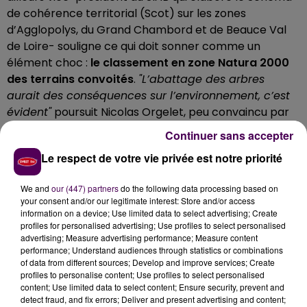
de cohérence territorial (Scot) sur les zones
d’Agglopolys, du Grand Chambord et de Beauce Val
de Loire- souligne ce qui doit sonner comme un
élément choc :
le classement en zone Natura 2000
des terrains convoités
.
"L’abattage des arbres
aurait des conséquences sur l’environnement, c’est
évident"
poursuit Nicolas Orgelet, peu convaincu par
les contreparties exposées par les porteurs du projet.
Continuer sans accepter
"On nous parle de sélection des arbres qui seront
Le respect de votre vie privée est notre priorité
coupés, d’installation de nichoirs à oiseau...".
Pour
Yves-Marie Hahusseau, c’est bien ce qui est le plus
We and
our (447) partners
do the following data processing based on
choquant :
"On sait l’importance de la forêt pour le
your consent and/or our legitimate interest: Store and/or access
maintien du climat".
Sans compter que
"nous, à
information on a device; Use limited data to select advertising; Create
profiles for personalised advertising; Use profiles to select personalised
Saint-Laurent, on nous limite à 350 ou 500 mètres
advertising; Measure advertising performance; Measure content
carrés de terrain pour une construction. C’est
performance; Understand audiences through statistics or combinations
contradictoire. Il y a deux poids, deux mesures !".
of data from different sources; Develop and improve services; Create
profiles to personalise content; Use profiles to select personalised
content; Use limited data to select content; Ensure security, prevent and
detect fraud, and fix errors; Deliver and present advertising and content;