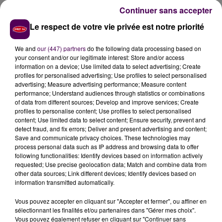
Tuffé : parmi eux, deux esthéticiennes ou encore un
Continuer sans accepter
menuisier-chaudronnier.
Le respect de votre vie privée est notre priorité
We and
our (447) partners
do the following data processing based on
your consent and/or our legitimate interest: Store and/or access
information on a device; Use limited data to select advertising; Create
profiles for personalised advertising; Use profiles to select personalised
advertising; Measure advertising performance; Measure content
performance; Understand audiences through statistics or combinations
of data from different sources; Develop and improve services; Create
profiles to personalise content; Use profiles to select personalised
content; Use limited data to select content; Ensure security, prevent and
detect fraud, and fix errors; Deliver and present advertising and content;
Save and communicate privacy choices. These technologies may
process personal data such as IP address and browsing data to offer
following functionalities: Identify devices based on information actively
requested; Use precise geolocation data; Match and combine data from
other data sources; Link different devices; Identify devices based on
information transmitted automatically.
Vous pouvez accepter en cliquant sur "Accepter et fermer", ou affiner en
sélectionnant les finalités et/ou partenaires dans "Gérer mes choix".
Vous pouvez également refuser en cliquant sur "Continuer sans