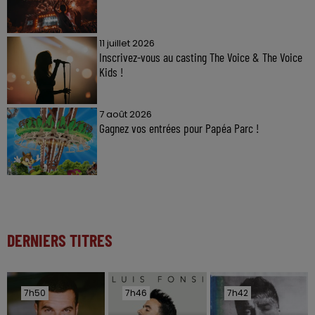
11 juillet 2026
Inscrivez-vous au casting The Voice & The Voice
Kids !
7 août 2026
Gagnez vos entrées pour Papéa Parc !
DERNIERS TITRES
7h50
7h50
7h46
7h46
7h42
7h42