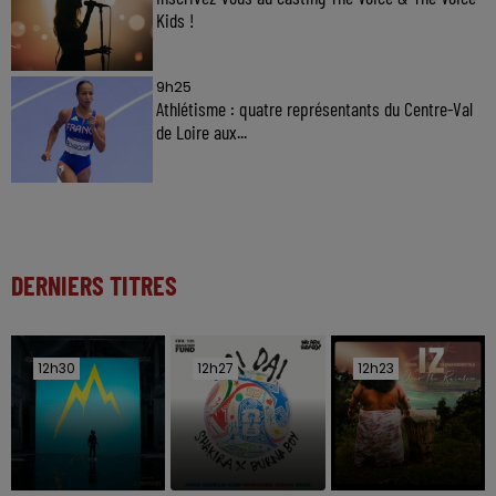
Kids !
9h25
Athlétisme : quatre représentants du Centre-Val
de Loire aux...
DERNIERS TITRES
12h30
12h30
12h27
12h27
12h23
12h23