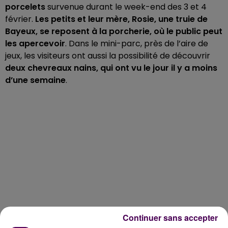
porcelets
survenue durant le week-end des 3 et 4
février.
Les petits et leur mère, Rosie, une truie de
Bayeux, se reposent à la porcherie, où
le public peut
les apercevoir
. Dans le mini-parc, près de l’aire de
jeux, les visiteurs ont aussi la possibilité de découvrir
deux chevreaux nains, qui ont vu le jour il y a moins
d’une semaine
.
Continuer sans accepter