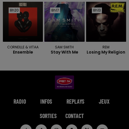
8h20
8h20
8h17
8h17
8h13
8h13
CORNEILLE & VITAA
SAM SMITH
REM
Ensemble
Stay With Me
Losing My Religion
RADIO
INFOS
REPLAYS
JEUX
SORTIES
CONTACT