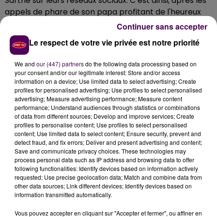
Sarthe sur leurs réseaux sociaux. C’est ainsi, après les
appels de phare de son papa profitant de l'heureux
hasard du passage de quelques motards au bon
Continuer sans accepter
moment et au bon endroit, qu’est née Alicia. La petite
Le respect de votre vie privée est notre priorité
famille a bien vite été emmenée au centre hospitalier
du Mans :
"Tout le monde se porte bien"
soulignent les
We and
our (447) partners
do the following data processing based on
militaires.
your consent and/or our legitimate interest: Store and/or access
information on a device; Use limited data to select advertising; Create
profiles for personalised advertising; Use profiles to select personalised
advertising; Measure advertising performance; Measure content
performance; Understand audiences through statistics or combinations
of data from different sources; Develop and improve services; Create
profiles to personalise content; Use profiles to select personalised
content; Use limited data to select content; Ensure security, prevent and
detect fraud, and fix errors; Deliver and present advertising and content;
Save and communicate privacy choices. These technologies may
process personal data such as IP address and browsing data to offer
following functionalities: Identify devices based on information actively
requested; Use precise geolocation data; Match and combine data from
other data sources; Link different devices; Identify devices based on
information transmitted automatically.
Vous pouvez accepter en cliquant sur "Accepter et fermer", ou affiner en