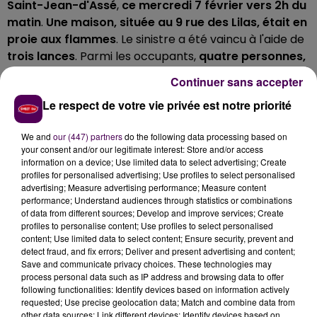
Saint-Jean-d'Assé
,
ce mercredi 7 février vers 2h du
matin
.
Une maison, située au 9 rue des Lilas, était en
proie aux flammes
. Le sinistre a été vaincu à l'aide de
trois lances
. Parmi les occupants,
quatre personnes,
blessées légèrement
, ont été prises en charge au
Continuer sans accepter
centre hospitalier du Mans.
Le respect de votre vie privée est notre priorité
SIX CENTRES DE SECOURS MOBILISÉS
We and
our (447) partners
do the following data processing based on
Les soldats du feu sont arrivés des centres d'incendie
your consent and/or our legitimate interest: Store and/or access
information on a device; Use limited data to select advertising; Create
et de secours de Ballon, de Beaumont-sur-Sarthe, de
profiles for personalised advertising; Use profiles to select personalised
Conlie, du Mans-Degré, de Sainte-Jamme-sur-Sarthe
advertising; Measure advertising performance; Measure content
et de Tennie, à bord de
sept engins d'intervention
.
performance; Understand audiences through statistics or combinations
of data from different sources; Develop and improve services; Create
profiles to personalise content; Use profiles to select personalised
content; Use limited data to select content; Ensure security, prevent and
detect fraud, and fix errors; Deliver and present advertising and content;
Save and communicate privacy choices. These technologies may
process personal data such as IP address and browsing data to offer
following functionalities: Identify devices based on information actively
requested; Use precise geolocation data; Match and combine data from
other data sources; Link different devices; Identify devices based on