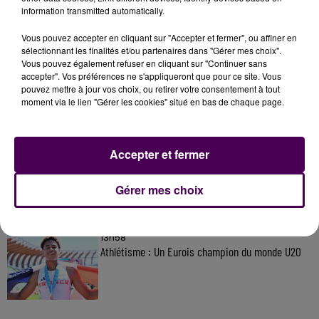
information transmitted automatically.
Vous pouvez accepter en cliquant sur "Accepter et fermer", ou affiner en
À LA UNE
sélectionnant les finalités et/ou partenaires dans "Gérer mes choix".
Vous pouvez également refuser en cliquant sur "Continuer sans
accepter". Vos préférences ne s'appliqueront que pour ce site. Vous
pouvez mettre à jour vos choix, ou retirer votre consentement à tout
7 août 2026
moment via le lien "Gérer les cookies" situé en bas de chaque page.
Gagnez vos pass pour le V and B Fest' 2026 !
Accepter et fermer
11 juillet 2026
Inscrivez-vous au casting The Voice & The Voice
Gérer mes choix
Kids !
13h58
Athlétisme : Un Eurois champion du monde U20