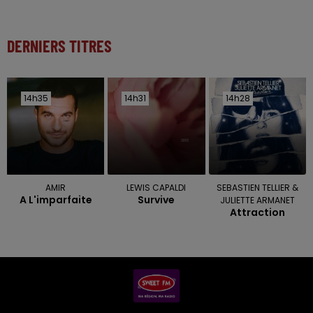
DERNIERS TITRES
14h35
14h35
14h31
14h31
14h28
14h28
AMIR
LEWIS CAPALDI
SEBASTIEN TELLIER &
A L'imparfaite
Survive
JULIETTE ARMANET
Attraction