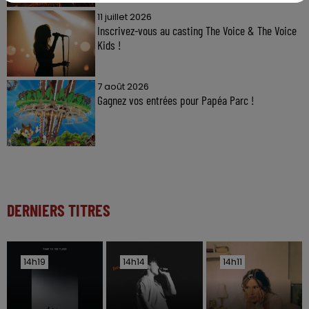
11 juillet 2026
Inscrivez-vous au casting The Voice & The Voice
Kids !
7 août 2026
Gagnez vos entrées pour Papéa Parc !
DERNIERS TITRES
14h19
14h19
14h14
14h14
14h11
14h11