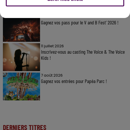
À LA UNE
7 août 2026
Gagnez vos pass pour le V and B Fest' 2026 !
11 juillet 2026
Inscrivez-vous au casting The Voice & The Voice
Kids !
7 août 2026
Gagnez vos entrées pour Papéa Parc !
DERNIERS TITRES