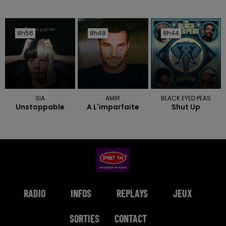
8h56
8h56
8h48
8h48
8h44
8h44
SIA
AMIR
BLACK EYED PEAS
Unstoppable
A L'imparfaite
Shut Up
RADIO
INFOS
REPLAYS
JEUX
SORTIES
CONTACT