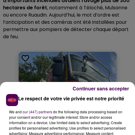
d’importants incendies avaient ravagé plus de 300
hectares de forêt
, notamment à Téloché, Mulsanne
ou encore Ruaudin. Aujourd’hui, le mot d’ordre est
l’anticipation et des caméras ont été installées pour
permettre aux pompiers de détecter chaque départ
de feu.
Continuer sans accepter
Le respect de votre vie privée est notre priorité
We and
our (447) partners
do the following data processing based on
your consent and/or our legitimate interest: Store and/or access
information on a device; Use limited data to select advertising; Create
profiles for personalised advertising; Use profiles to select personalised
advertising; Measure advertising performance; Measure content