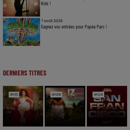
Kids !
7 août 2026
Gagnez vos entrées pour Papéa Parc !
DERNIERS TITRES
4h10
4h10
4h06
4h06
4h04
4h04