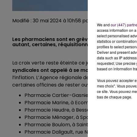
Modifié : 30 mai 2024 à 10h58 par Clément Rohée
We and
our (447) partn
access information on a 
select personalised ad
Les pharmaciens sont en grève ce jeudi 30 mai. D
statistics or combinatio
autant, certaines, réquisitionnées par les autorit
profiles to select person
Deliver and present adv
data such as IP address 
La croix verte reste éteinte ce jeudi 30 mai pour e
requested; Use precise g
based on information tra
syndicales ont appelé à se mobiliser
pour demander
l’inflation. L’Agence régionale de santé des Pays-d
Vous pouvez accepter en 
certaines officines de rester ouverte. Voici la liste :
mes choix". Vous pouvez
ce site. Vous pouvez met
Pharmacie Cartier-Gasnier, à Brûlon
bas de chaque page.
Pharmacie Marine, à Ecommoy
Pharmacie Heudre, à Bessé-sur-Braye
Pharmacie Ménager, à Spay
Pharmacie Boulom, à Saint-Cosme-en-Vairais
Pharmacie Daligault, rue Nationale, au Mans