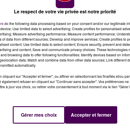
Le respect de votre vie privée est notre priorité
ers
do the following data processing based on your consent and/or our legitimate int
device; Use limited data to select advertising; Create profiles for personalised adver
vertising; Measure advertising performance; Measure content performance; Unders
e nombreuses officines gardent leur rideau baissé. Pou
ns of data from different sources; Develop and improve services; Create profiles to 
és, sont obligées de rester ouvertes.
alised content; Use limited data to select content; Ensure security, prevent and detect
ertising and content; Save and communicate privacy choices. These technologies
and browsing data to offer following functionalities: Identify devices based on infor
nviron 80% des 150 pharmacies sarthoises.
Les organisatio
eolocation data; Match and combine data from other data sources; Link different de
nsmitted automatically.
 une revalorisation des honoraires pour faire face à
e-la-Loire et la préfecture ont malgré tout sommé
cliquant sur "Accepter et fermer", ou affiner en sélectionnant les finalités et/ou pa
 également refuser en cliquant sur "Continuer sans accepter". Vos préférences ne 
tre à jour vos choix, ou retirer votre consentement à tout moment via le lien "Gérer 
Gérer mes choix
Accepter et fermer