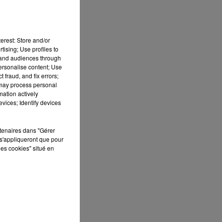
erest: Store and/or
tising; Use profiles to
tand audiences through
r
personalise content; Use
 fraud, and fix errors;
 may process personal
mation actively
ns
vices; Identify devices
rtenaires dans "Gérer
s'appliqueront que pour
les cookies" situé en