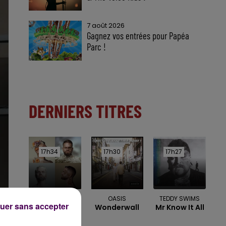
7 août 2026
Gagnez vos entrées pour Papéa
Parc !
DERNIERS TITRES
17h34
17h34
17h30
17h30
17h27
17h27
KEEN'V
OASIS
TEDDY SWIMS
uer sans accepter
Soleil Dans
Wonderwall
Mr Know It All
Ma Tete