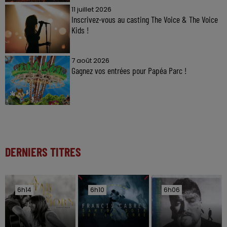
11 juillet 2026
Inscrivez-vous au casting The Voice & The Voice
Kids !
7 août 2026
Gagnez vos entrées pour Papéa Parc !
DERNIERS TITRES
6h14
6h14
6h10
6h10
6h06
6h06