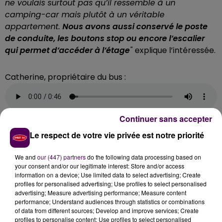
ne voulais surtout pas qu’il ressemble à un
camping-car mais plutôt à un véritable
appartement.
Nous avons aussi conservé le poste
de conduite, les boutons stop ou encore l’escalier
qui permet d’accéder à l’étage
"
explique l’intéressée.
Catherine, propriétaire du bus :
Continuer sans accepter
Le respect de votre vie privée est notre priorité
We and
our (447) partners
do the following data processing based on
your consent and/or our legitimate interest: Store and/or access
information on a device; Use limited data to select advertising; Create
profiles for personalised advertising; Use profiles to select personalised
advertising; Measure advertising performance; Measure content
performance; Understand audiences through statistics or combinations
of data from different sources; Develop and improve services; Create
profiles to personalise content; Use profiles to select personalised