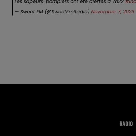
Les sapeurs-pompiers ont été alertés à 7h22
#in
— Sweet FM (@SweetFmRadio)
November 7, 2023
RADIO