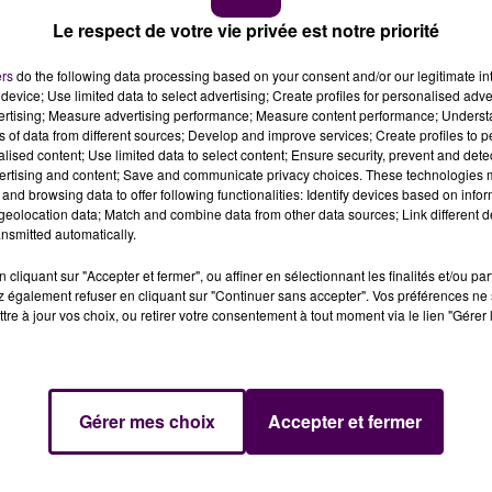
Le respect de votre vie privée est notre priorité
ers
do the following data processing based on your consent and/or our legitimate int
device; Use limited data to select advertising; Create profiles for personalised adver
vertising; Measure advertising performance; Measure content performance; Unders
ns of data from different sources; Develop and improve services; Create profiles to 
alised content; Use limited data to select content; Ensure security, prevent and detect
ertising and content; Save and communicate privacy choices. These technologies
and browsing data to offer following functionalities: Identify devices based on infor
eolocation data; Match and combine data from other data sources; Link different de
nsmitted automatically.
cliquant sur "Accepter et fermer", ou affiner en sélectionnant les finalités et/ou pa
 également refuser en cliquant sur "Continuer sans accepter". Vos préférences ne 
tre à jour vos choix, ou retirer votre consentement à tout moment via le lien "Gérer 
Gérer mes choix
Accepter et fermer