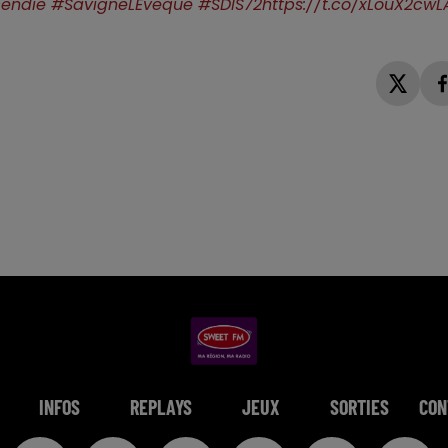
cendie
#SavigneLEveque
#SDIS72
https://t.co/xLouX2cwL
INFOS
REPLAYS
JEUX
SORTIES
CON