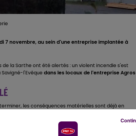
erie
di 7 novembre, au sein d'une entreprise implantée à
 la Sarthe ont été alertés : un violent incendie s'est
à Savigné-l'Evêque
dans les locaux de l'entreprise Agros
LÉ
déterminer, les conséquences matérielles sont déjà en
és de bâtiment ont été détruits
. Les flammes ont aussi
Contin
souligne-t-on.