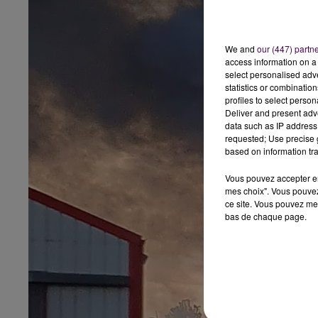
We and
our (447) partn
access information on a 
select personalised ad
statistics or combinatio
profiles to select person
Deliver and present adv
data such as IP address 
requested; Use precise g
based on information tra
Vous pouvez accepter en 
mes choix". Vous pouvez
ce site. Vous pouvez met
bas de chaque page.