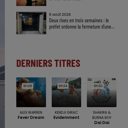
6 août 2026
Deux rixes en trois semaines : le
préfet ordonne la fermeture d'une...
DERNIERS TITRES
9h38
9h38
9h34
9h34
9h30
9h30
ALEX WARREN
KENDJI GIRAC
SHAKIRA &
Fever Dream
Evidemment
BURNA BOY
Dai Dai