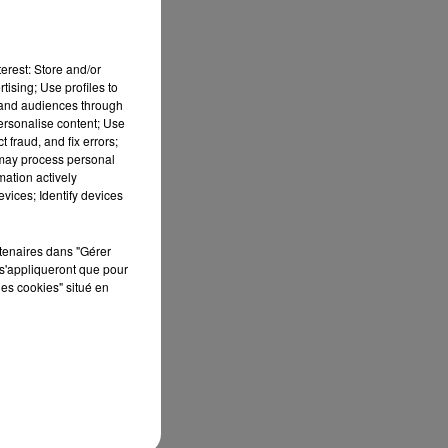
erest: Store and/or
tising; Use profiles to
tand audiences through
personalise content; Use
 fraud, and fix errors;
 may process personal
mation actively
vices; Identify devices
rtenaires dans "Gérer
s'appliqueront que pour
les cookies" situé en