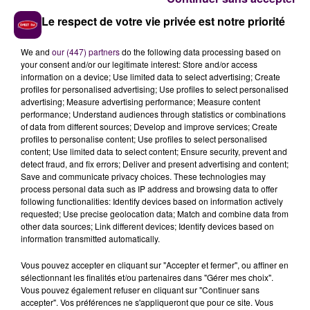
structures gonflables et tente ludique
"permettent
Le respect de votre vie privée est notre priorité
aux familles de se reconnecter entre elles".
We and
our (447) partners
do the following data processing based on
your consent and/or our legitimate interest: Store and/or access
information on a device; Use limited data to select advertising; Create
profiles for personalised advertising; Use profiles to select personalised
advertising; Measure advertising performance; Measure content
performance; Understand audiences through statistics or combinations
of data from different sources; Develop and improve services; Create
profiles to personalise content; Use profiles to select personalised
content; Use limited data to select content; Ensure security, prevent and
detect fraud, and fix errors; Deliver and present advertising and content;
Save and communicate privacy choices. These technologies may
process personal data such as IP address and browsing data to offer
following functionalities: Identify devices based on information actively
requested; Use precise geolocation data; Match and combine data from
other data sources; Link different devices; Identify devices based on
TROIS ÉTOILES ET DES LABELS À
information transmitted automatically.
VENIR
Vous pouvez accepter en cliquant sur "Accepter et fermer", ou affiner en
sélectionnant les finalités et/ou partenaires dans "Gérer mes choix".
Vous pouvez également refuser en cliquant sur "Continuer sans
Avec ses six cabanes de bois et de toiles aménagées
accepter". Vos préférences ne s'appliqueront que pour ce site. Vous