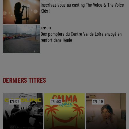
Inscrivez-vous au casting The Voice & The Voice
Kids !
12h00
Des pompiers du Centre Val de Loire envoyé en
renfort dans l'Aude
DERNIERS TITRES
17h57
17h57
17h53
17h53
17h49
17h49