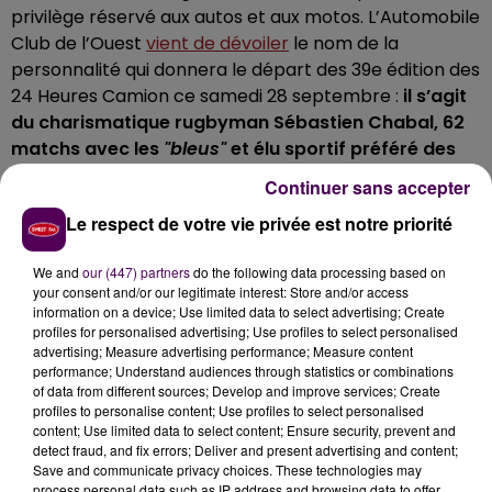
privilège réservé aux autos et aux motos. L’Automobile
Club de l’Ouest
vient de dévoiler
le nom de la
personnalité qui donnera le départ des 39e édition des
24 Heures Camion ce samedi 28 septembre :
il s’agit
du charismatique rugbyman Sébastien Chabal, 62
matchs avec les
"bleus"
et élu sportif préféré des
Français en 2009
.
Continuer sans accepter
MÊLÉ AUX FESTIVITÉS
Le respect de votre vie privée est notre priorité
Si le colosse à la pilosité remarquable est présent au
We and
our (447) partners
do the following data processing based on
your consent and/or our legitimate interest: Store and/or access
Mans ce week-end, c’est aussi parce qu’il est
information on a device; Use limited data to select advertising; Create
"ambassadeur Ford Trucks"
. La marque américaine
profiles for personalised advertising; Use profiles to select personalised
fournit le Pace Truck qui sera utilisé lors de l’épreuve.
advertising; Measure advertising performance; Measure content
performance; Understand audiences through statistics or combinations
Rendez-vous vers 16h45 ce samedi pour voir
of data from different sources; Develop and improve services; Create
l’ancien international lever le panneau
"Allumez vos
profiles to personalise content; Use profiles to select personalised
moteurs"
au bout de la ligne droite
, ce qui marquera
content; Use limited data to select content; Ensure security, prevent and
detect fraud, and fix errors; Deliver and present advertising and content;
le début du tour de formation.
Save and communicate privacy choices. These technologies may
process personal data such as IP address and browsing data to offer