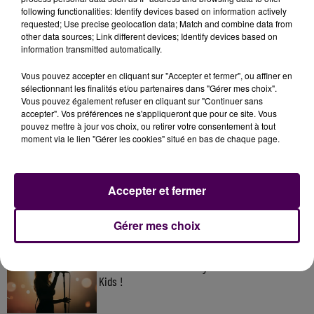
following functionalities: Identify devices based on information actively
requested; Use precise geolocation data; Match and combine data from
other data sources; Link different devices; Identify devices based on
information transmitted automatically.
Vous pouvez accepter en cliquant sur "Accepter et fermer", ou affiner en
sélectionnant les finalités et/ou partenaires dans "Gérer mes choix".
Vous pouvez également refuser en cliquant sur "Continuer sans
accepter". Vos préférences ne s'appliqueront que pour ce site. Vous
pouvez mettre à jour vos choix, ou retirer votre consentement à tout
moment via le lien "Gérer les cookies" situé en bas de chaque page.
À LA UNE
7 août 2026
Accepter et fermer
Gagnez vos pass pour le V and B Fest' 2026 !
Gérer mes choix
11 juillet 2026
Inscrivez-vous au casting The Voice & The Voice
Kids !