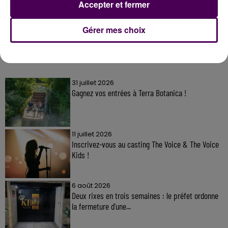
Accepter et fermer
Gérer mes choix
À LA UNE
31 juillet 2026
Gagnez vos entrées à Terra Botanica !
11 juillet 2026
Inscrivez-vous au casting The Voice & The Voice
Kids !
6 août 2026
Deux rixes en trois semaines : le préfet ordonne
la fermeture d'une...