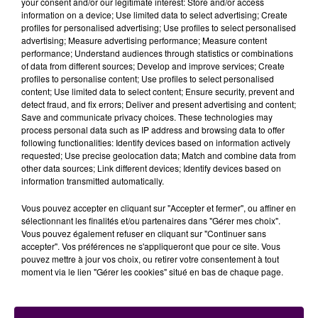
your consent and/or our legitimate interest: Store and/or access
information on a device; Use limited data to select advertising; Create
SEPT BASSINS DÉJÀ TRÈS TOUCHÉS,
profiles for personalised advertising; Use profiles to select personalised
advertising; Measure advertising performance; Measure content
TROIS AUTRES SOUS SURVEILLANCE
performance; Understand audiences through statistics or combinations
of data from different sources; Develop and improve services; Create
profiles to personalise content; Use profiles to select personalised
Par ailleurs, pas d'interdiction mais une attention
content; Use limited data to select content; Ensure security, prevent and
particulière portée à
trois autres bassins, placés en
detect fraud, and fix errors; Deliver and present advertising and content;
"vigilance"
: Gée, Vègre et Dué Narais.
Save and communicate privacy choices. These technologies may
process personal data such as IP address and browsing data to offer
"Sur les bassins en vigilance, il est demandé à
following functionalities: Identify devices based on information actively
chacun de maintenir l’attention aux économies
requested; Use precise geolocation data; Match and combine data from
other data sources; Link different devices; Identify devices based on
d’eau et de réduire autant que possible tous les
information transmitted automatically.
usages accessoires de l’eau : lavage des véhicules,
remplissage des piscines, arrosage des gazons et
Vous pouvez accepter en cliquant sur "Accepter et fermer", ou affiner en
sélectionnant les finalités et/ou partenaires dans "Gérer mes choix".
espaces verts..."
indique-t-on.
Vous pouvez également refuser en cliquant sur "Continuer sans
accepter". Vos préférences ne s'appliqueront que pour ce site. Vous
pouvez mettre à jour vos choix, ou retirer votre consentement à tout
moment via le lien "Gérer les cookies" situé en bas de chaque page.