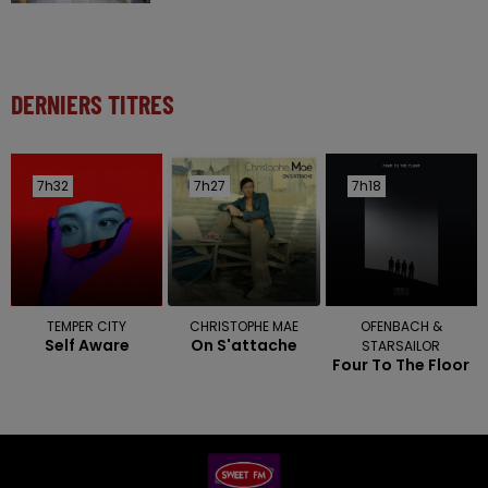
DERNIERS TITRES
7h32
7h32
7h27
7h27
7h18
7h18
TEMPER CITY
CHRISTOPHE MAE
OFENBACH &
Self Aware
On S'attache
STARSAILOR
Four To The Floor