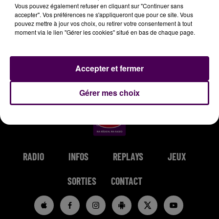
Vous pouvez également refuser en cliquant sur "Continuer sans
accepter". Vos préférences ne s'appliqueront que pour ce site. Vous
pouvez mettre à jour vos choix, ou retirer votre consentement à tout
moment via le lien "Gérer les cookies" situé en bas de chaque page.
KENDJI GIRAC
THE CALLING
OFENBACH &
Si Seulement
Wherever You Will
STARSAILOR
Accepter et fermer
Go
Four To The Floor
Gérer mes choix
RADIO
INFOS
REPLAYS
JEUX
SORTIES
CONTACT