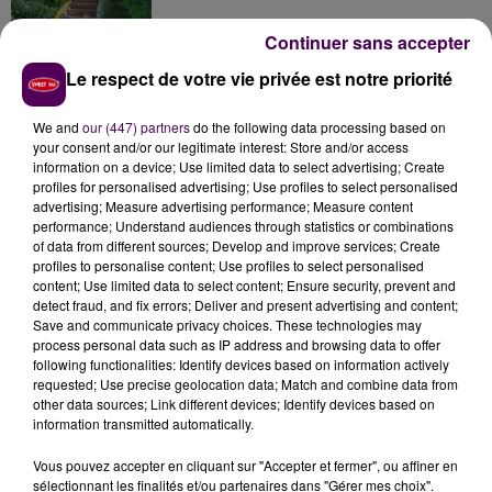
Continuer sans accepter
Le respect de votre vie privée est notre priorité
Inscrivez-vous au casting The Voice & The Voice
Kids !
We and
our (447) partners
do the following data processing based on
your consent and/or our legitimate interest: Store and/or access
information on a device; Use limited data to select advertising; Create
profiles for personalised advertising; Use profiles to select personalised
Honfleur : réouverture du quai Sainte-Catherine le
advertising; Measure advertising performance; Measure content
8 août
performance; Understand audiences through statistics or combinations
of data from different sources; Develop and improve services; Create
profiles to personalise content; Use profiles to select personalised
content; Use limited data to select content; Ensure security, prevent and
detect fraud, and fix errors; Deliver and present advertising and content;
Save and communicate privacy choices. These technologies may
process personal data such as IP address and browsing data to offer
following functionalities: Identify devices based on information actively
requested; Use precise geolocation data; Match and combine data from
DERNIERS TITRES
other data sources; Link different devices; Identify devices based on
information transmitted automatically.
Vous pouvez accepter en cliquant sur "Accepter et fermer", ou affiner en
11h42
11h42
11h39
11h39
11h35
11h35
sélectionnant les finalités et/ou partenaires dans "Gérer mes choix".