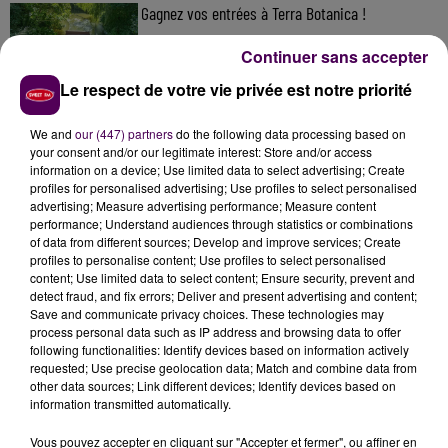
Gagnez vos entrées à Terra Botanica !
Continuer sans accepter
Le respect de votre vie privée est notre priorité
Inscrivez-vous au casting The Voice & The Voice
Kids !
We and
our (447) partners
do the following data processing based on
your consent and/or our legitimate interest: Store and/or access
information on a device; Use limited data to select advertising; Create
profiles for personalised advertising; Use profiles to select personalised
advertising; Measure advertising performance; Measure content
Deux rixes en trois semaines : le préfet ordonne
performance; Understand audiences through statistics or combinations
la fermeture d'une...
of data from different sources; Develop and improve services; Create
profiles to personalise content; Use profiles to select personalised
content; Use limited data to select content; Ensure security, prevent and
detect fraud, and fix errors; Deliver and present advertising and content;
Save and communicate privacy choices. These technologies may
process personal data such as IP address and browsing data to offer
following functionalities: Identify devices based on information actively
requested; Use precise geolocation data; Match and combine data from
other data sources; Link different devices; Identify devices based on
DERNIERS TITRES
information transmitted automatically.
Vous pouvez accepter en cliquant sur "Accepter et fermer", ou affiner en