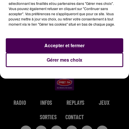
sélectionnant les finalités et/ou partenaires dans "Gérer mes choix".
14h06
14h06
14h04
14h04
14h00
14h00
Vous pouvez également refuser en cliquant sur "Continuer sans
accepter". Vos préférences ne s'appliqueront que pour ce site. Vous
pouvez mettre à jour vos choix, ou retirer votre consentement à tout
moment via le lien "Gérer les cookies" situé en bas de chaque page.
SEBASTIEN TELLIER &
METRO BOOMIN & THE
CHRISTOPHE MAE
Accepter et fermer
La Lune
JULIETTE ARMANET
WEEKND & 21 SAVAGE
Attraction
Creepin'
Gérer mes choix
RADIO
INFOS
REPLAYS
JEUX
SORTIES
CONTACT