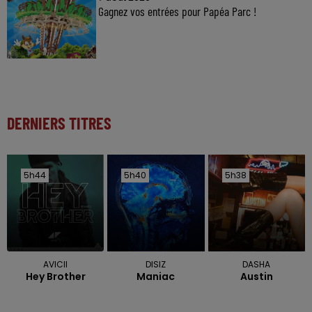
Gagnez vos entrées pour Papéa Parc !
DERNIERS TITRES
5h44
5h44
5h40
5h40
5h38
5h38
AVICII
DISIZ
DASHA
Hey Brother
Maniac
Austin