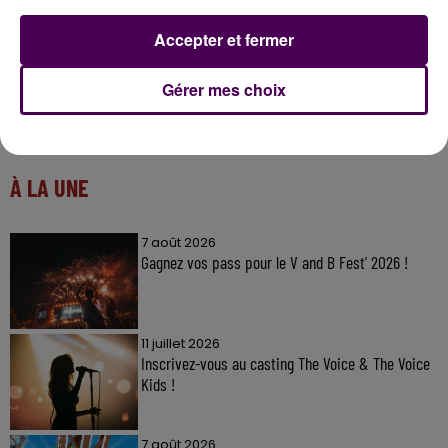
Accepter et fermer
Gérer mes choix
À LA UNE
7 août 2026
Gagnez vos pass pour le V and B Fest' 2026 !
11 juillet 2026
Inscrivez-vous au casting The Voice & The Voice
Kids !
7 août 2026