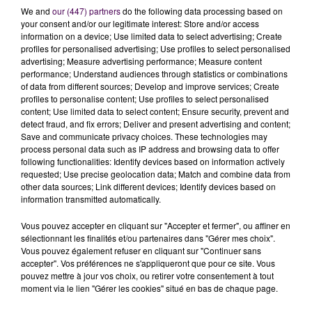
We and
our (447) partners
do the following data processing based on
your consent and/or our legitimate interest: Store and/or access
information on a device; Use limited data to select advertising; Create
profiles for personalised advertising; Use profiles to select personalised
advertising; Measure advertising performance; Measure content
performance; Understand audiences through statistics or combinations
of data from different sources; Develop and improve services; Create
profiles to personalise content; Use profiles to select personalised
content; Use limited data to select content; Ensure security, prevent and
detect fraud, and fix errors; Deliver and present advertising and content;
Save and communicate privacy choices. These technologies may
A 160 KM/H SUR LA D323
process personal data such as IP address and browsing data to offer
following functionalities: Identify devices based on information actively
Autre
"danger public"
appréhendé, lui, la veille : un
requested; Use precise geolocation data; Match and combine data from
other data sources; Link different devices; Identify devices based on
individu qui s'est fait flasher sur la D323, entre Le Mans
information transmitted automatically.
et La Ferté-Bernard, aux portes du bourg de Vouvray-
sur-Huisne, à 160 km/h pour une vitesse théorique
Vous pouvez accepter en cliquant sur "Accepter et fermer", ou affiner en
sélectionnant les finalités et/ou partenaires dans "Gérer mes choix".
maximale autorisée à cet endroit de... 90 km/h. A la clé
Vous pouvez également refuser en cliquant sur "Continuer sans
:
rétention de permis et Peugeot 508 transportée,
accepter". Vos préférences ne s'appliqueront que pour ce site. Vous
là-aussi, en fourrière
.
pouvez mettre à jour vos choix, ou retirer votre consentement à tout
moment via le lien "Gérer les cookies" situé en bas de chaque page.