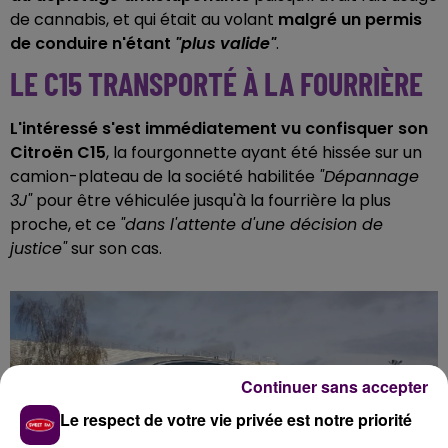
de cannabis, et qui était au volant
malgré un permis
de conduire n'étant
"plus valide"
.
LE C15 TRANSPORTÉ À LA FOURRIÈRE
L'intéressé s'est immédiatement vu confisquer son
Citroën C15
, la fourgonnette ayant été hissée sur un
camion-plateau de la société habilitée
"Dépannage
3J"
pour être véhiculée jusqu'à la fourrière la plus
proche, et ce
"dans l'attente d'une décision de
justice"
sur son cas.
Continuer sans accepter
Le respect de votre vie privée est notre priorité