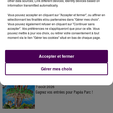
other data sources; Link different devices; Identify devices based on
information transmitted automatically.
Vous pouvez accepter en cliquant sur "Accepter et fermer", ou affiner en
sélectionnant les finalités et/ou partenaires dans "Gérer mes choix".
À LA UNE
Vous pouvez également refuser en cliquant sur "Continuer sans
accepter". Vos préférences ne s'appliqueront que pour ce site. Vous
pouvez mettre à jour vos choix, ou retirer votre consentement à tout
7 août 2026
moment via le lien "Gérer les cookies" situé en bas de chaque page.
Gagnez vos pass pour le V and B Fest' 2026 !
Accepter et fermer
11 juillet 2026
Inscrivez-vous au casting The Voice & The Voice
Gérer mes choix
Kids !
7 août 2026
Gagnez vos entrées pour Papéa Parc !