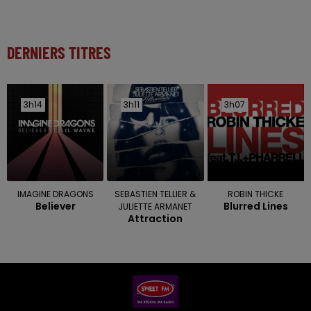
DERNIERS TITRES
3h14
3h14
3h11
3h11
3h07
3h07
IMAGINE DRAGONS
SEBASTIEN TELLIER &
ROBIN THICKE
Believer
Blurred Lines
JULIETTE ARMANET
Attraction