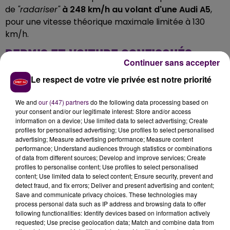
de
"radariser"
à 248 km/h au volant d'une Audi A5
,
pour une vitesse théorique maximale limitée à 130
km/h.
PERMIS ET VOITURE CONFISQUÉS
Continuer sans accepter
De surcroît, le conducteur s'est révélé positif au
Le respect de votre vie privée est notre priorité
dépistage à l'alcool, avec un taux de
0,60
milligrammes par litre
d'air expiré.
"Un danger de
We and
our (447) partners
do the following data processing based on
your consent and/or our legitimate interest: Store and/or access
moins sur les routes"
écrit le groupement de
information on a device; Use limited data to select advertising; Create
gendarmerie du Loir-et-Cher, qui indique avoir retiré
profiles for personalised advertising; Use profiles to select personalised
son permis à l'intéressé et
"immobilisé"
sa voiture,
advertising; Measure advertising performance; Measure content
performance; Understand audiences through statistics or combinations
dans l'attente d'une décision de justice.
of data from different sources; Develop and improve services; Create
profiles to personalise content; Use profiles to select personalised
content; Use limited data to select content; Ensure security, prevent and
detect fraud, and fix errors; Deliver and present advertising and content;
Save and communicate privacy choices. These technologies may
process personal data such as IP address and browsing data to offer
following functionalities: Identify devices based on information actively
requested; Use precise geolocation data; Match and combine data from