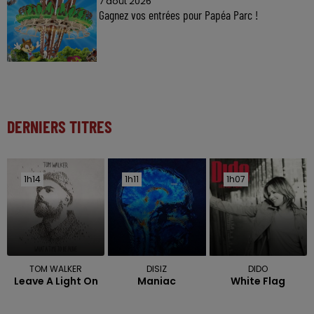
7 août 2026
Gagnez vos entrées pour Papéa Parc !
DERNIERS TITRES
1h14
1h14
1h11
1h11
1h07
1h07
TOM WALKER
DISIZ
DIDO
Leave A Light On
Maniac
White Flag