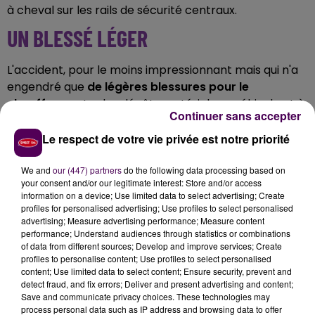
à cheval sur les rails de sécurité centraux.
UN BLESSÉ LÉGER
L'accident, pour le moins impressionnant mais qui n'a
engendré que
de légères blessures pour le
chauffeur
, outre les dégâts matériels au véhicule et à
Continuer sans accepter
l'infrastructure, s'est produit à hauteur de la commune
de Nohant-en-Graçay, dans le sens Vierzon -
Le respect de votre vie privée est notre priorité
Châteauroux.
We and
our (447) partners
do the following data processing based on
FERMETURE DANS UN SENS
your consent and/or our legitimate interest: Store and/or access
information on a device; Use limited data to select advertising; Create
profiles for personalised advertising; Use profiles to select personalised
La gestion de cette perte de contrôle a nécessité le
advertising; Measure advertising performance; Measure content
déploiement de
dix-sept secouristes envoyés sur
performance; Understand audiences through statistics or combinations
of data from different sources; Develop and improve services; Create
place avec huit engins
d'intervention, ainsi que la
profiles to personalise content; Use profiles to select personalised
fermeture momentanée de l'autoroute dans un sens,
content; Use limited data to select content; Ensure security, prevent and
entre les sorties
"Massay-Sud"
-8S- et
"Graçay"
-9-.
detect fraud, and fix errors; Deliver and present advertising and content;
Save and communicate privacy choices. These technologies may
process personal data such as IP address and browsing data to offer