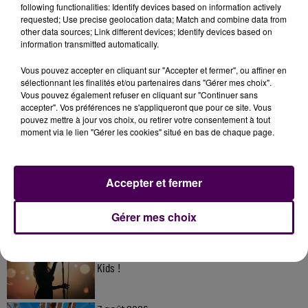
following functionalities: Identify devices based on information actively
requested; Use precise geolocation data; Match and combine data from
other data sources; Link different devices; Identify devices based on
information transmitted automatically.
Vous pouvez accepter en cliquant sur "Accepter et fermer", ou affiner en
sélectionnant les finalités et/ou partenaires dans "Gérer mes choix".
Vous pouvez également refuser en cliquant sur "Continuer sans
accepter". Vos préférences ne s'appliqueront que pour ce site. Vous
pouvez mettre à jour vos choix, ou retirer votre consentement à tout
À LA UNE
moment via le lien "Gérer les cookies" situé en bas de chaque page.
7 août 2026
Accepter et fermer
Gagnez vos pass pour le V and B Fest' 2026 !
Gérer mes choix
11 juillet 2026
Inscrivez-vous au casting The Voice & The Voice
Kids !