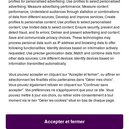
UN ACCIDENT SUR L'A81
profiles for personalised advertising; Use profiles to select personalised
advertising; Measure advertising performance; Measure content
performance; Understand audiences through statistics or combinations
Le tout début de cette
"rude"
journée de chassé-
of data from different sources; Develop and improve services; Create
profiles to personalise content; Use profiles to select personalised
croisé estival aura été marqué par un accident
content; Use limited data to select content; Ensure security, prevent and
survenu sur l'A81 en Sarthe, à hauteur de la commune
detect fraud, and fix errors; Deliver and present advertising and content;
de Longnes : vers 6h50, les sapeurs-pompiers ont été
Save and communicate privacy choices. These technologies may
process personal data such as IP address and browsing data to offer
appelés suite à
un choc entre deux voitures qui a
following functionalities: Identify devices based on information actively
fait trois blessés
. Les victimes, légèrement touchées,
requested; Use precise geolocation data; Match and combine data from
ont été conduites à l'hôpital du Mans. L'intervention
other data sources; Link different devices; Identify devices based on
information transmitted automatically.
aura mobilisé dix secouristes et trois engins, basés
dans les casernes de Chantenay-Villedieu et Loué.
Vous pouvez accepter en cliquant sur "Accepter et fermer", ou affiner en
sélectionnant les finalités et/ou partenaires dans "Gérer mes choix".
Vous pouvez également refuser en cliquant sur "Continuer sans
accepter". Vos préférences ne s'appliqueront que pour ce site. Vous
pouvez mettre à jour vos choix, ou retirer votre consentement à tout
moment via le lien "Gérer les cookies" situé en bas de chaque page.
Accepter et fermer