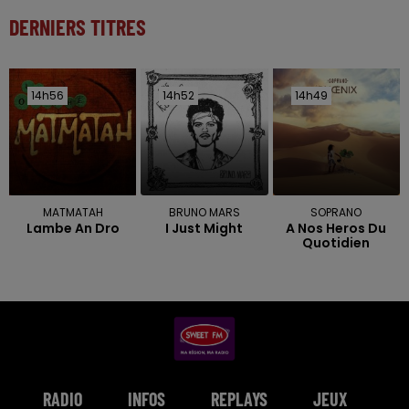
DERNIERS TITRES
14h56
14h56
14h52
14h52
14h49
14h49
MATMATAH
BRUNO MARS
SOPRANO
Lambe An Dro
I Just Might
A Nos Heros Du
Quotidien
RADIO
INFOS
REPLAYS
JEUX