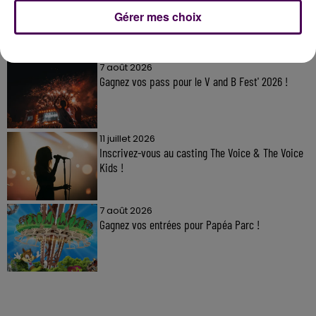
Gérer mes choix
À LA UNE
7 août 2026
Gagnez vos pass pour le V and B Fest' 2026 !
11 juillet 2026
Inscrivez-vous au casting The Voice & The Voice
Kids !
7 août 2026
Gagnez vos entrées pour Papéa Parc !