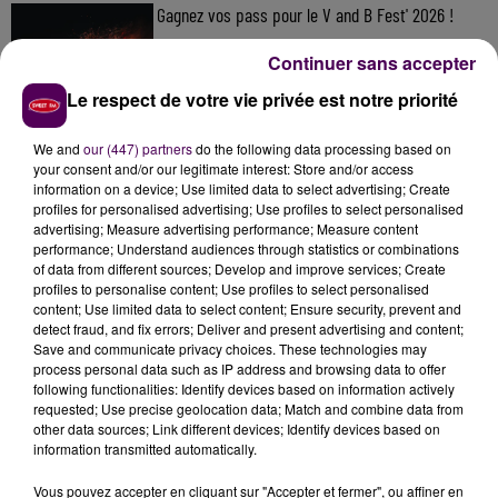
Gagnez vos pass pour le V and B Fest' 2026 !
Continuer sans accepter
Le respect de votre vie privée est notre priorité
Inscrivez-vous au casting The Voice & The Voice
Kids !
We and
our (447) partners
do the following data processing based on
your consent and/or our legitimate interest: Store and/or access
information on a device; Use limited data to select advertising; Create
profiles for personalised advertising; Use profiles to select personalised
advertising; Measure advertising performance; Measure content
Gagnez vos entrées pour Papéa Parc !
performance; Understand audiences through statistics or combinations
of data from different sources; Develop and improve services; Create
profiles to personalise content; Use profiles to select personalised
content; Use limited data to select content; Ensure security, prevent and
detect fraud, and fix errors; Deliver and present advertising and content;
Save and communicate privacy choices. These technologies may
process personal data such as IP address and browsing data to offer
following functionalities: Identify devices based on information actively
requested; Use precise geolocation data; Match and combine data from
other data sources; Link different devices; Identify devices based on
DERNIERS TITRES
information transmitted automatically.
Vous pouvez accepter en cliquant sur "Accepter et fermer", ou affiner en