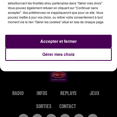
sélectionnant les finalités et/ou partenaires dans "Gérer mes choix".
10h12
10h12
10h10
10h10
10h07
10h07
Vous pouvez également refuser en cliquant sur "Continuer sans
accepter". Vos préférences ne s'appliqueront que pour ce site. Vous
pouvez mettre à jour vos choix, ou retirer votre consentement à tout
moment via le lien "Gérer les cookies" situé en bas de chaque page.
BIGFLO & OLI
LUIS FONSI & DEMI
SOUND OF LEGEND
Accepter et fermer
Picasso
San Francisco
LOVATO
Echame La Culpa
Gérer mes choix
RADIO
INFOS
REPLAYS
JEUX
SORTIES
CONTACT