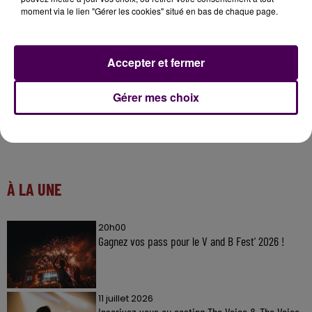
La diffusion numérique, en
"DAB+"
, c'est quoi ?
moment via le lien "Gérer les cookies" situé en bas de chaque page.
Réponse ici
!
Accepter et fermer
Gérer mes choix
À LA UNE
20h00
Gagnez vos pass pour le V and B Fest' 2026 !
11 juillet 2026
Inscrivez-vous au casting The Voice & The Voice