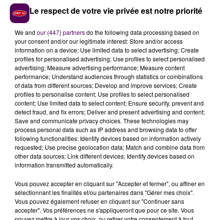
compatibles- à
Cherbourg
et à
Châteauroux
, zones
Le respect de votre vie privée est notre priorité
pas encore couvertes, ainsi qu'à Blois et Bourges en
complément, là, des émetteurs analogiques déjà
We and
our (447) partners
do the following data processing based on
actifs.
your consent and/or our legitimate interest: Store and/or access
information on a device; Use limited data to select advertising; Create
MISE EN MARCHE AU PLUS TARD
profiles for personalised advertising; Use profiles to select personalised
advertising; Measure advertising performance; Measure content
DÉBUT 2027
performance; Understand audiences through statistics or combinations
of data from different sources; Develop and improve services; Create
profiles to personalise content; Use profiles to select personalised
"Les émissions devraient débuter
dès cette fin
content; Use limited data to select content; Ensure security, prevent and
d'année 2026 ou début 2027
"
indique Wilfrid
detect fraud, and fix errors; Deliver and present advertising and content;
Tocqueville, le patron de Sweet FM.
"
Nous traitons
Save and communicate privacy choices. These technologies may
process personal data such as IP address and browsing data to offer
déjà au quotidien l'actualité de ces secteurs
, on se
following functionalities: Identify devices based on information actively
réjouit donc de savoir qu'on pourra y être écoutés
requested; Use precise geolocation data; Match and combine data from
confortablement"
ajoute Emilien Borderie, rédacteur
other data sources; Link different devices; Identify devices based on
information transmitted automatically.
en chef.
Vous pouvez accepter en cliquant sur "Accepter et fermer", ou affiner en
sélectionnant les finalités et/ou partenaires dans "Gérer mes choix".
Toutes les fréquences de Sweet FM sont
Vous pouvez également refuser en cliquant sur "Continuer sans
accepter". Vos préférences ne s'appliqueront que pour ce site. Vous
consultables
sur cette page
!
pouvez mettre à jour vos choix, ou retirer votre consentement à tout