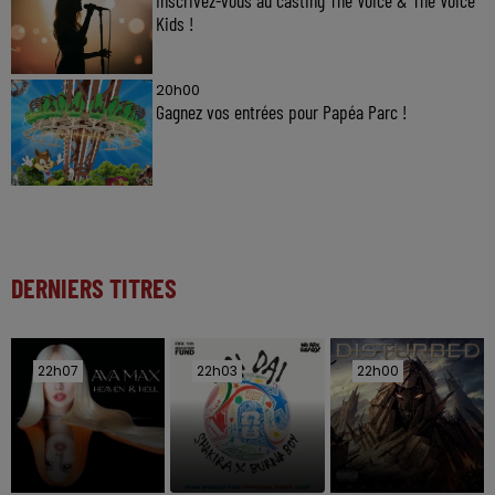
Kids !
20h00
Gagnez vos entrées pour Papéa Parc !
DERNIERS TITRES
22h07
22h07
22h03
22h03
22h00
22h00