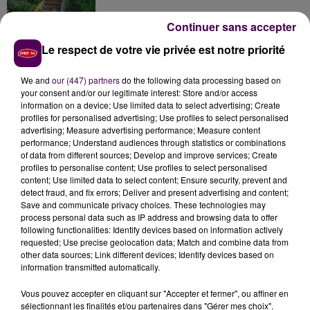
Continuer sans accepter
Le respect de votre vie privée est notre priorité
Inscrivez-vous au casting The Voice & The Voice
Kids !
We and
our (447) partners
do the following data processing based on
your consent and/or our legitimate interest: Store and/or access
information on a device; Use limited data to select advertising; Create
profiles for personalised advertising; Use profiles to select personalised
Deux rixes en trois semaines : le préfet ordonne
advertising; Measure advertising performance; Measure content
la fermeture d'une...
performance; Understand audiences through statistics or combinations
of data from different sources; Develop and improve services; Create
profiles to personalise content; Use profiles to select personalised
content; Use limited data to select content; Ensure security, prevent and
detect fraud, and fix errors; Deliver and present advertising and content;
Save and communicate privacy choices. These technologies may
process personal data such as IP address and browsing data to offer
following functionalities: Identify devices based on information actively
requested; Use precise geolocation data; Match and combine data from
DERNIERS TITRES
other data sources; Link different devices; Identify devices based on
information transmitted automatically.
Vous pouvez accepter en cliquant sur "Accepter et fermer", ou affiner en
16h33
16h33
16h29
16h29
16h26
16h26
sélectionnant les finalités et/ou partenaires dans "Gérer mes choix".