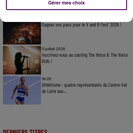
À LA UNE
Gérer mes choix
7 août 2026
Gagnez vos pass pour le V and B Fest' 2026 !
11 juillet 2026
Inscrivez-vous au casting The Voice & The Voice
Kids !
9h25
Athlétisme : quatre représentants du Centre-Val
de Loire aux...
DERNIERS TITRES