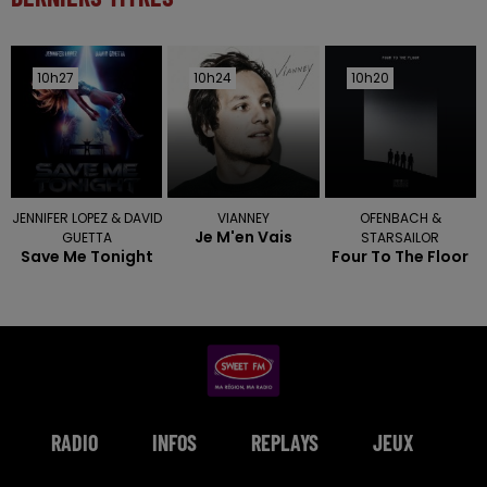
10h27
10h27
10h24
10h24
10h20
10h20
JENNIFER LOPEZ & DAVID
VIANNEY
OFENBACH &
Je M'en Vais
GUETTA
STARSAILOR
Save Me Tonight
Four To The Floor
RADIO
INFOS
REPLAYS
JEUX