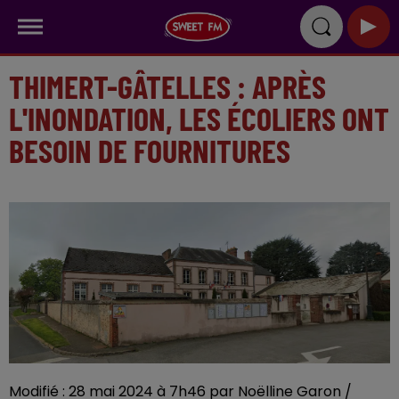
THIMERT-GÂTELLES : APRÈS
L'INONDATION, LES ÉCOLIERS ONT
BESOIN DE FOURNITURES
Modifié : 28 mai 2024 à 7h46 par Noëlline Garon /