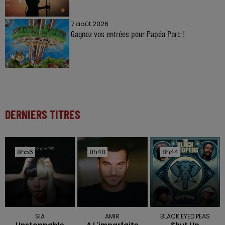
7 août 2026
Gagnez vos entrées pour Papéa Parc !
DERNIERS TITRES
8h56
8h56
8h48
8h48
8h44
8h44
SIA
AMIR
BLACK EYED PEAS
Unstoppable
A L'imparfaite
Shut Up