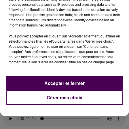
peu d’engouement que semble susciter l’arrivée du
process personal data such as IP address and browsing data to offer
vin nouveau auprès de ses clients
?
"C’est surtout
following functionalities: Identify devices based on information actively
requested; Use precise geolocation data; Match and combine data from
une clientèle de quadragénaires et plus"
argumente
other data sources; Link different devices; Identify devices based on
le sommelier-caviste en soulignant un relatif
information transmitted automatically.
désintérêt des jeunes.
"Je ne sais pas si le vin primeur
est en perte de vitesse, mais il pourrait bénéficier
Vous pouvez accepter en cliquant sur "Accepter et fermer", ou affiner en
sélectionnant les finalités et/ou partenaires dans "Gérer mes choix".
d’un renouveau"
poursuit-il. En effet, de jeunes
Vous pouvez également refuser en cliquant sur "Continuer sans
vignerons comme Olivier Bellanger, installé au
accepter". Vos préférences ne s'appliqueront que pour ce site. Vous
Domaine de la Piffaudière à Monthou-sur-Cher, en
pouvez mettre à jour vos choix, ou retirer votre consentement à tout
moment via le lien "Gérer les cookies" situé en bas de chaque page.
proposent pour la première fois. Une bonne occasion
pour renouer avec la tradition du vin nouveau,
d’autant que 2023 est tout en légèreté, paraît-il, bien
Accepter et fermer
loin des arômes caricaturaux de banane et de
framboise !
Gérer mes choix
Témoignage au micro de Nicolas Terrien :