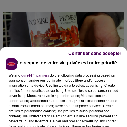
Continuer sans accepter
Le respect de votre vie privée est notre priorité
We and
our (447) partners
do the following data processing based on
VERS UN RENOUVEAU... DU VIN
your consent and/or our legitimate interest: Store and/or access
information on a device; Use limited data to select advertising; Create
NOUVEAU ?
profiles for personalised advertising; Use profiles to select personalised
advertising; Measure advertising performance; Measure content
performance; Understand audiences through statistics or combinations
Dans son magasin
"Au gré du Vin"
à Blois, Edouard
of data from different sources; Develop and improve services; Create
Minot vient de recevoir ses livraisons de primeur.
"Je
profiles to personalise content; Use profiles to select personalised
ne proposerai que deux références cette année, un
content; Use limited data to select content; Ensure security, prevent and
detect fraud, and fix errors; Deliver and present advertising and content;
Beaujolais et un Touraine",
comme pour souligner
le
Save and communicate privacy choices. These technologies may