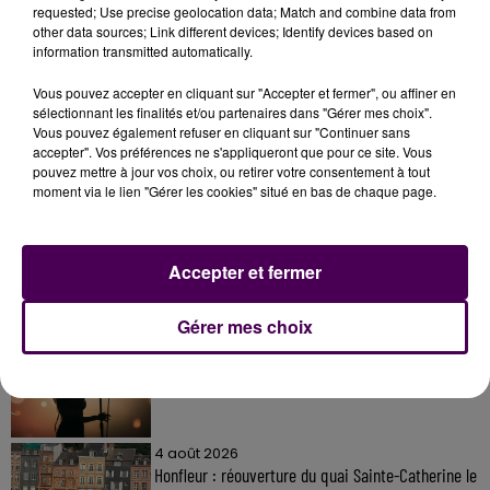
requested; Use precise geolocation data; Match and combine data from
other data sources; Link different devices; Identify devices based on
information transmitted automatically.
Vous pouvez accepter en cliquant sur "Accepter et fermer", ou affiner en
sélectionnant les finalités et/ou partenaires dans "Gérer mes choix".
Vous pouvez également refuser en cliquant sur "Continuer sans
accepter". Vos préférences ne s'appliqueront que pour ce site. Vous
À LA UNE
pouvez mettre à jour vos choix, ou retirer votre consentement à tout
moment via le lien "Gérer les cookies" situé en bas de chaque page.
31 juillet 2026
Gagnez vos entrées à Terra Botanica !
Accepter et fermer
Gérer mes choix
11 juillet 2026
Inscrivez-vous au casting The Voice & The Voice
Kids !
4 août 2026
Honfleur : réouverture du quai Sainte-Catherine le