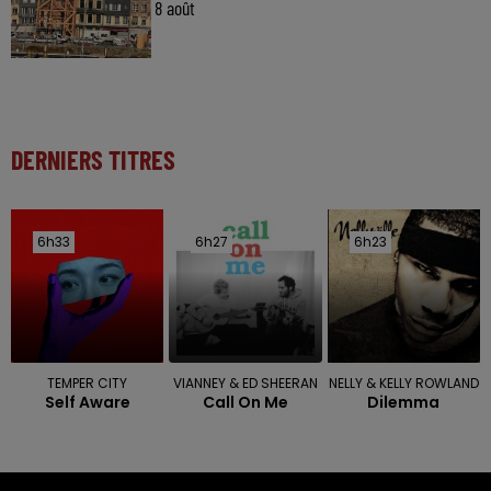
8 août
DERNIERS TITRES
6h33
6h33
6h27
6h27
6h23
6h23
TEMPER CITY
VIANNEY & ED SHEERAN
NELLY & KELLY ROWLAND
Self Aware
Call On Me
Dilemma