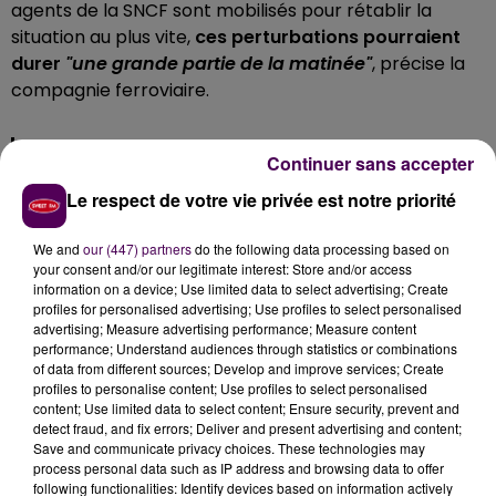
agents de la SNCF sont mobilisés pour rétablir la
situation au plus vite,
ces perturbations pourraient
durer
"une grande partie de la matinée"
, précise la
compagnie ferroviaire.
🔴 Une panne électrique entraîne une interruption
Continuer sans accepter
des circulations dans les deux sens entre
#LeMans
Le respect de votre vie privée est notre priorité
et
#NogentLeRotrou
.
We and
our (447) partners
do the following data processing based on
🛠️ Les équipes SNCF sont dépêchées sur place afin
your consent and/or our legitimate interest: Store and/or access
de procéder aux réparations.
information on a device; Use limited data to select advertising; Create
profiles for personalised advertising; Use profiles to select personalised
advertising; Measure advertising performance; Measure content
Je suis à votre écoute. 📲
performance; Understand audiences through statistics or combinations
pic.twitter.com/N5RASVwV05
of data from different sources; Develop and improve services; Create
profiles to personalise content; Use profiles to select personalised
— TER Pays de la Loire (@TERPays2LaLoire)
content; Use limited data to select content; Ensure security, prevent and
September 8, 2023
detect fraud, and fix errors; Deliver and present advertising and content;
Save and communicate privacy choices. These technologies may
process personal data such as IP address and browsing data to offer
following functionalities: Identify devices based on information actively