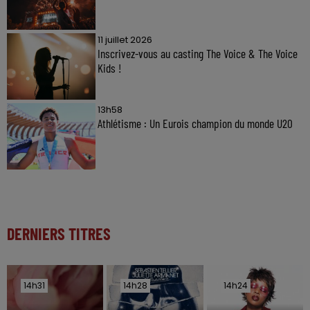
11 juillet 2026
Inscrivez-vous au casting The Voice & The Voice
Kids !
13h58
Athlétisme : Un Eurois champion du monde U20
DERNIERS TITRES
14h31
14h31
14h28
14h28
14h24
14h24