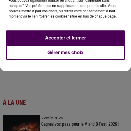
Vous pouvez également refuser en cliquant sur "Continuer sans
D’autant que ces effectifs sont déjà budgétés, mais
accepter". Vos préférences ne s'appliqueront que pour ce site. Vous
reste à les trouver.
"En tout c’est huit postes qu’il
pouvez mettre à jour vos choix, ou retirer votre consentement à tout
moment via le lien "Gérer les cookies" situé en bas de chaque page.
nous faudrait"
poursuit l’élue, convaincue que
"la
police municipale ne peut pas faire le travail de la
police nationale".
Accepter et fermer
Gérer mes choix
À LA UNE
7 août 2026
Gagnez vos pass pour le V and B Fest' 2026 !