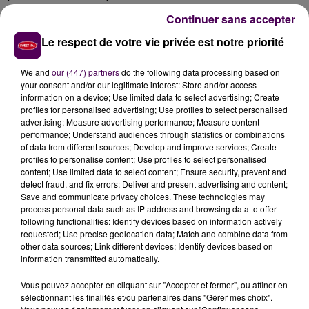
automne 2024. Sauf que depuis, rien ! Egalement
Continuer sans accepter
reçue ce jour place Beauvau, Corinne Ollivier a fait
Le respect de votre vie privée est notre priorité
remonter ses interrogations sur ce projet au ministre
de l’Intérieur.
"Le terrain cédé par la ville est identifié,
We and
our (447) partners
do the following data processing based on
tout est validé, et rien ne bouge"
déplore la maire de
your consent and/or our legitimate interest: Store and/or access
Vierzon. Projet abandonné ou simplement reporté ?
information on a device; Use limited data to select advertising; Create
"Je n’ai pas eu de réponse de la part du ministre qui
profiles for personalised advertising; Use profiles to select personalised
advertising; Measure advertising performance; Measure content
a simplement indiqué qu’il reviendrait vers nous".
performance; Understand audiences through statistics or combinations
of data from different sources; Develop and improve services; Create
TROIS POSTES VACANTS À VIERZON
profiles to personalise content; Use profiles to select personalised
content; Use limited data to select content; Ensure security, prevent and
Comme Blois, Bourges, et de nombreuses villes en
detect fraud, and fix errors; Deliver and present advertising and content;
Save and communicate privacy choices. These technologies may
zone police en Centre-Val-de-Loire, Vierzon est
process personal data such as IP address and browsing data to offer
également impactée par la forte baisse du nombre
following functionalities: Identify devices based on information actively
de policiers. Mais ce jeudi,
pas d’annonce de renfort
requested; Use precise geolocation data; Match and combine data from
other data sources; Link different devices; Identify devices based on
supplémentaire pour la ville
:
"Nous avons déjà trois
information transmitted automatically.
postes vacants sur le commissariat. Il faudrait déjà
les pourvoir avant de songer à en demander
Vous pouvez accepter en cliquant sur "Accepter et fermer", ou affiner en
sélectionnant les finalités et/ou partenaires dans "Gérer mes choix".
d’autres"
explique Corinne Ollivier à Sweet FM.