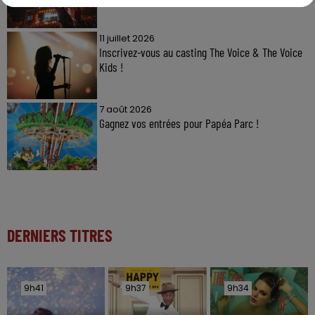
11 juillet 2026
Inscrivez-vous au casting The Voice & The Voice
Kids !
7 août 2026
Gagnez vos entrées pour Papéa Parc !
DERNIERS TITRES
9h41
9h41
9h37
9h37
9h34
9h34