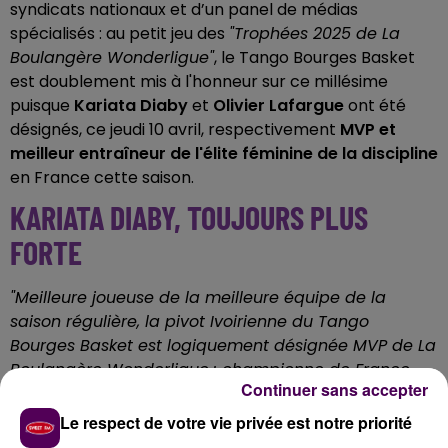
syndicats nationaux et d’un panel de médias
spécialisés : au petit jeu des
"Trophées 2025 de La
Boulangère Wonderligue"
, le Tango Bourges Basket
est doublement mis à l'honneur sur ce millésime
puisque
Kariata Diaby
et
Olivier Lafargue
ont été
désignés, ce jeudi 10 avril, respectivement
MVP et
meilleur entraîneur de l'élite féminine de la discipline
en France cette saison.
KARIATA DIABY, TOUJOURS PLUS
FORTE
"Meilleure joueuse de la meilleure équipe de la
saison régulière, la pivot Ivoirienne du Tango
Bourges Basket est logiquement désignée MVP de La
Boulangère Wonderligue : championne de France
Continuer sans accepter
2024 avec Villeneuve-d’Ascq et MVP des finales,
Kariata Diaby, 29 ans,
a encore franchi un cap dans
Le respect de votre vie privée est notre priorité
le Berry avec
des statistiques personnelles en