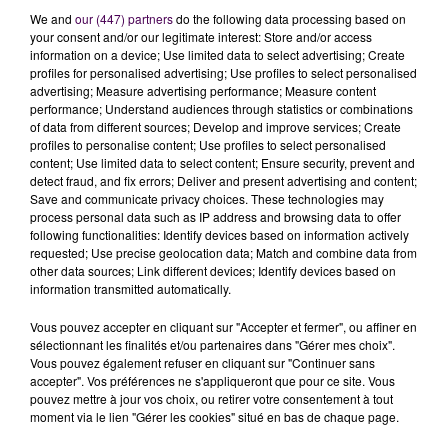
hausse
pour un temps de jeu identique"
We and
our (447) partners
do the following data processing based on
your consent and/or our legitimate interest: Store and/or access
argumentent les instances de la division dans leur
information on a device; Use limited data to select advertising; Create
communiqué adressé aux médias.
profiles for personalised advertising; Use profiles to select personalised
advertising; Measure advertising performance; Measure content
LAFARGUE, PLUS TRÈS LOIN DE
performance; Understand audiences through statistics or combinations
of data from different sources; Develop and improve services; Create
COLLET
profiles to personalise content; Use profiles to select personalised
content; Use limited data to select content; Ensure security, prevent and
detect fraud, and fix errors; Deliver and present advertising and content;
"Pour la troisième fois en cinq saisons, le technicien
Save and communicate privacy choices. These technologies may
de Bourges Olivier Lafargue, 48 ans, reçoit la
process personal data such as IP address and browsing data to offer
récompense de meilleur entraîneur. Également sacré
following functionalities: Identify devices based on information actively
requested; Use precise geolocation data; Match and combine data from
en 2014 alors qu’il était à Basket Landes, le natif
other data sources; Link different devices; Identify devices based on
d’Aire-sur-Adour entre un peu plus dans l’histoire de
information transmitted automatically.
la ligue puisqu’il est
le seul à détenir autant de
Vous pouvez accepter en cliquant sur "Accepter et fermer", ou affiner en
récompenses individuelles
. Il marque également
sélectionnant les finalités et/ou partenaires dans "Gérer mes choix".
celle de sa profession en revenant à hauteur de
Vous pouvez également refuser en cliquant sur "Continuer sans
Gregor Beugnot et juste derrière Vincent Collet, cinq
accepter". Vos préférences ne s'appliqueront que pour ce site. Vous
pouvez mettre à jour vos choix, ou retirer votre consentement à tout
fois titré"
fait-on savoir.
moment via le lien "Gérer les cookies" situé en bas de chaque page.