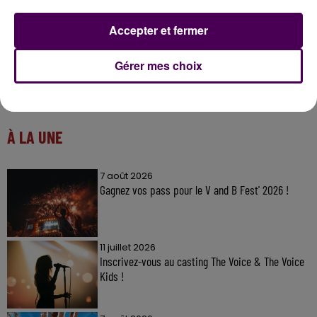
Accepter et fermer
Gérer mes choix
À LA UNE
7 août 2026
Gagnez vos pass pour le V and B Fest' 2026 !
11 juillet 2026
Inscrivez-vous au casting The Voice & The Voice
Kids !