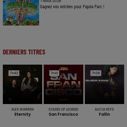
7 août 2026
Gagnez vos entrées pour Papéa Parc !
DERNIERS TITRES
7h43
7h43
7h41
7h41
7h36
7h36
ALEX WARREN
SOUND OF LEGEND
ALICIA KEYS
Eternity
San Francisco
Fallin