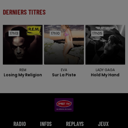
DERNIERS TITRES
17h13
17h13
17h10
17h10
17h05
17h05
REM
EVA
LADY GAGA
Losing My Religion
Sur La Piste
Hold My Hand
RADIO
INFOS
REPLAYS
JEUX