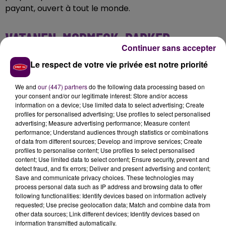
payant, ouvert à tout le monde.
VATANEN, MORMECK, PARKER,
Continuer sans accepter
LEBOEUF...
Le respect de votre vie privée est notre priorité
Cet événement est organisé par un passionné de
We and
our (447) partners
do the following data processing based on
sport dont le carnet d'adresses est riche : Christian
your consent and/or our legitimate interest: Store and/or access
Bodin. Arrivé à la fin des années 60 à Caen, alors qu'il
information on a device; Use limited data to select advertising; Create
profiles for personalised advertising; Use profiles to select personalised
n'était pas majeur, ce Normand d'adoption, originaire
advertising; Measure advertising performance; Measure content
de la région de Cholet, est un ancien basketteur. Une
performance; Understand audiences through statistics or combinations
carrière durant laquelle il aura porté le maillot du CBC,
of data from different sources; Develop and improve services; Create
profiles to personalise content; Use profiles to select personalised
de l'ASPTT Caen et de Ouistreham, lui permettant
content; Use limited data to select content; Ensure security, prevent and
d'affronter et même de battre le père de Tony
detect fraud, and fix errors; Deliver and present advertising and content;
Parker. Anecdote qu'il a pu glisser à l'ancien meneur
Save and communicate privacy choices. These technologies may
process personal data such as IP address and browsing data to offer
de l'équipe de France, en mars dernier, lors de sa
following functionalities: Identify devices based on information actively
venue à Epron, à l'occasion d'une autre soirée-
requested; Use precise geolocation data; Match and combine data from
rencontre. La première s'est déroulée en 2015.
other data sources; Link different devices; Identify devices based on
information transmitted automatically.
Christian Bodin en monte deux chaque année avec