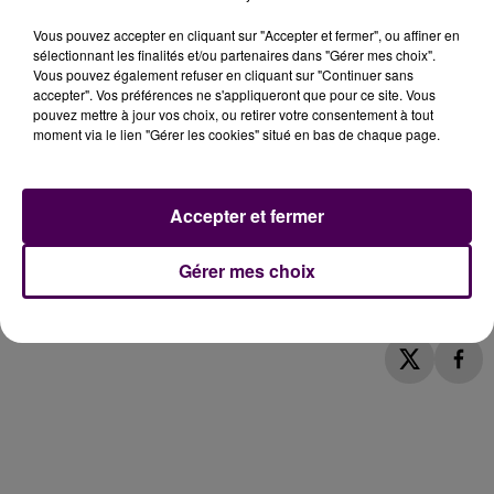
pour objectif de faire rencontrer le monde de
Vous pouvez accepter en cliquant sur "Accepter et fermer", ou affiner en
l'entreprise et les sportifs de haut niveau, encore en
sélectionnant les finalités et/ou partenaires dans "Gérer mes choix".
exercice ou retraités.
Il a déjà fait venir l'ancien
Vous pouvez également refuser en cliquant sur "Continuer sans
accepter". Vos préférences ne s'appliqueront que pour ce site. Vous
pilote de rallye Ari Vatanen, l'ex-entraîneur de foot
pouvez mettre à jour vos choix, ou retirer votre consentement à tout
Guy Roux ou encore Jean-Marc Mormeck, plusieurs
moment via le lien "Gérer les cookies" situé en bas de chaque page.
fois champion du monde de boxe.
L'occasion de
passer un moment convivial et de rencontrer
d'illustres champions.
Renseignements sur ce dîner
Accepter et fermer
sport-entreprise (ouvert à tout le monde) pour la
soirée du jeudi 3 octobre avec Frank Lebœuf
:
Gérer mes choix
Christian Bodin au 06 84 06 10 78
bodin.ch@orange.fr