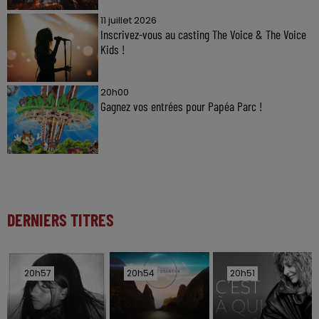
11 juillet 2026
Inscrivez-vous au casting The Voice & The Voice
Kids !
20h00
Gagnez vos entrées pour Papéa Parc !
DERNIERS TITRES
20h57
20h57
20h54
20h54
20h51
20h51