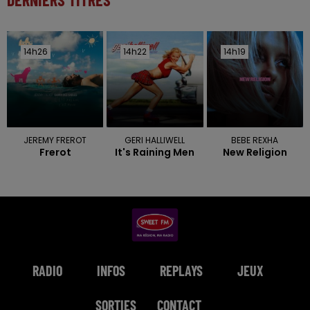
14h26
14h26
14h22
14h22
14h19
14h19
JEREMY FREROT
GERI HALLIWELL
BEBE REXHA
Frerot
It's Raining Men
New Religion
RADIO
INFOS
REPLAYS
JEUX
SORTIES
CONTACT