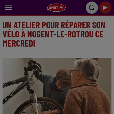
UN ATELIER POUR RÉPARER SON
VÉLO À NOGENT-LE-ROTROU CE
MERCREDI