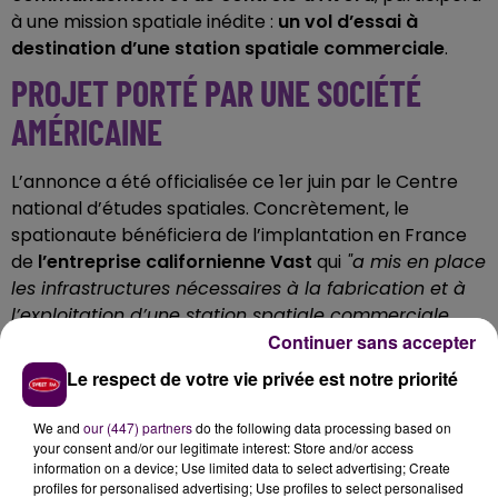
à une mission spatiale inédite :
un vol d’essai à
destination d’une station spatiale commerciale
.
PROJET PORTÉ PAR UNE SOCIÉTÉ
AMÉRICAINE
L’annonce a été officialisée ce 1er juin par le Centre
national d’études spatiales. Concrètement, le
spationaute bénéficiera de l’implantation en France
de
l’entreprise californienne Vast
qui
"a mis en place
les infrastructures nécessaires à la fabrication et à
l’exploitation d’une station spatiale commerciale
baptisée Haven-1"
souligne le Cnes.
Continuer sans accepter
Le respect de votre vie privée est notre priorité
Cet élément est masqué compte-tenu du refus
We and
our (447) partners
do the following data processing based on
du dépôt de cookies que vous avez exprimé. Si
your consent and/or our legitimate interest: Store and/or access
information on a device; Use limited data to select advertising; Create
vous souhaitez l'afficher, merci de nous donner
profiles for personalised advertising; Use profiles to select personalised