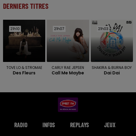
DERNIERS TITRES
21h10
21h10
21h07
21h07
21h03
21h03
TOVE LO & STROMAE
CARLY RAE JEPSEN
SHAKIRA & BURNA BOY
Des Fleurs
Call Me Maybe
Dai Dai
RADIO
INFOS
REPLAYS
JEUX