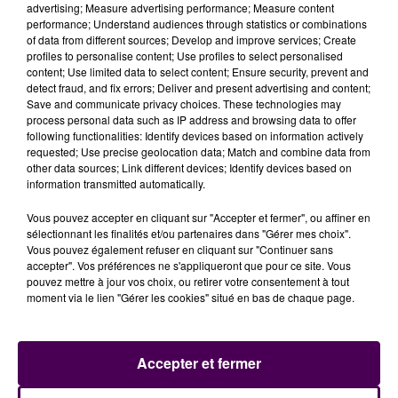
votre accord en cliquant sur le bouton ci-
advertising; Measure advertising performance; Measure content
dessous.
performance; Understand audiences through statistics or combinations
of data from different sources; Develop and improve services; Create
profiles to personalise content; Use profiles to select personalised
Afficher l'élément
content; Use limited data to select content; Ensure security, prevent and
detect fraud, and fix errors; Deliver and present advertising and content;
Save and communicate privacy choices. These technologies may
process personal data such as IP address and browsing data to offer
Arnaud Prost occupera le poste d’ingénieur d’essais
following functionalities: Identify devices based on information actively
en vol
. Il deviendra ainsi le troisième astronaute
requested; Use precise geolocation data; Match and combine data from
français en activité, aux côtés de Thomas Pesquet et
other data sources; Link different devices; Identify devices based on
information transmitted automatically.
de Sophie Adenot. Une situation unique en Europe. La
mission est prévue pour 2027.
Vous pouvez accepter en cliquant sur "Accepter et fermer", ou affiner en
sélectionnant les finalités et/ou partenaires dans "Gérer mes choix".
Vous pouvez également refuser en cliquant sur "Continuer sans
accepter". Vos préférences ne s'appliqueront que pour ce site. Vous
pouvez mettre à jour vos choix, ou retirer votre consentement à tout
moment via le lien "Gérer les cookies" situé en bas de chaque page.
Accepter et fermer