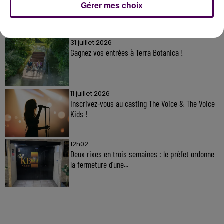
Gérer mes choix
À LA UNE
31 juillet 2026
Gagnez vos entrées à Terra Botanica !
11 juillet 2026
Inscrivez-vous au casting The Voice & The Voice
Kids !
12h02
Deux rixes en trois semaines : le préfet ordonne
la fermeture d'une...