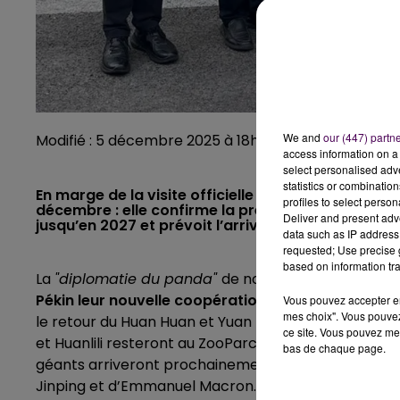
We and
our (447) partn
Modifié : 5 décembre 2025 à 18h33 par Nicolas Terri
access information on a 
select personalised ad
statistics or combinatio
En marge de la visite officielle d’Emmanuel Macron 
profiles to select person
décembre : elle confirme la présence des jumelle
Deliver and present adv
jusqu’en 2027 et prévoit l’arrivée d’un nouveau c
data such as IP address 
requested; Use precise g
based on information tra
La
"diplomatie du panda"
de nouveau à l’œuvre !
La
Pékin leur nouvelle coopération autour de la con
Vous pouvez accepter en 
mes choix". Vous pouvez
le retour du Huan Huan et Yuan Zi au centre de Che
ce site. Vous pouvez met
et Huanlili resteront au ZooParc de Beauval au moin
bas de chaque page.
géants arriveront prochainement à Saint-Aignan. La
Jinping et d’Emmanuel Macron.