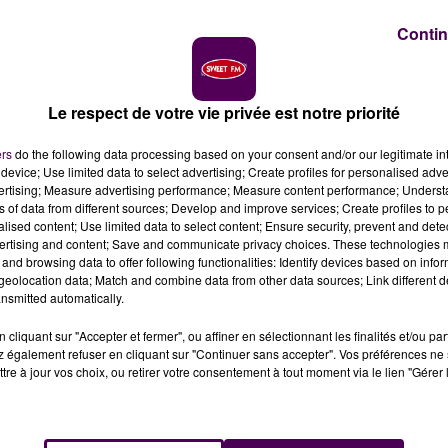
Contin
Le respect de votre vie privée est notre priorité
ers
do the following data processing based on your consent and/or our legitimate int
en
device; Use limited data to select advertising; Create profiles for personalised adver
vertising; Measure advertising performance; Measure content performance; Unders
ns of data from different sources; Develop and improve services; Create profiles to 
en Chine, une "lettre d’intention" a été signée ce jeudi
alised content; Use limited data to select content; Ensure security, prevent and detect
s Yuandudu et Huanlili au ZooParc de Beauval au moins
ertising and content; Save and communicate privacy choices. These technologies
ouple de pandas.
and browsing data to offer following functionalities: Identify devices based on infor
eolocation data; Match and combine data from other data sources; Link different de
nsmitted automatically.
 France et la Chine ont signé ce jeudi 4 décembre à
servation du panda géant
. Quelques jours seulement apr
cliquant sur "Accepter et fermer", ou affiner en sélectionnant les finalités et/ou pa
 également refuser en cliquant sur "Continuer sans accepter". Vos préférences ne 
ngdu, cet accord-cadre confirme que les jumelles Yuandu
tre à jour vos choix, ou retirer votre consentement à tout moment via le lien "Gérer 
s jusqu’en janvier 2027 et que deux nouveaux pandas
 signature de l’engagement s’est faite en présence de Xi