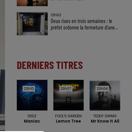
12h02
Deux rixes en trois semaines : le
préfet ordonne la fermeture d'une...
DERNIERS TITRES
23h10
23h10
23h07
23h07
23h04
23h04
DISIZ
FOOL'S GARDEN
TEDDY SWIMS
Maniac
Lemon Tree
Mr Know It All