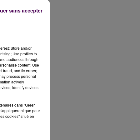
uer sans accepter
erest: Store and/or
tising; Use profiles to
tand audiences through
personalise content; Use
 4
 fraud, and fix errors;
 may process personal
mation actively
vices; Identify devices
ès
rtenaires dans "Gérer
s'appliqueront que pour
du
les cookies" situé en