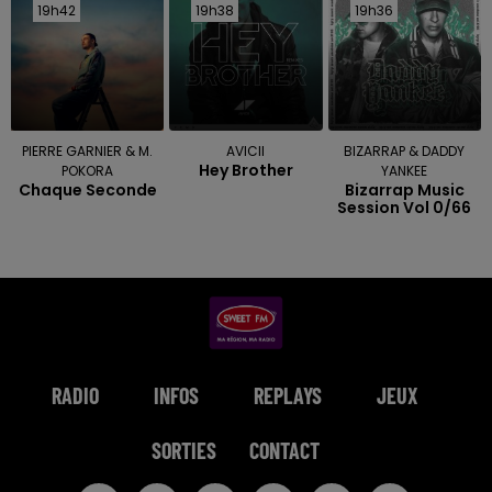
19h42
19h42
19h38
19h38
19h36
19h36
PIERRE GARNIER & M.
AVICII
BIZARRAP & DADDY
Hey Brother
POKORA
YANKEE
Chaque Seconde
Bizarrap Music
Session Vol 0/66
RADIO
INFOS
REPLAYS
JEUX
SORTIES
CONTACT