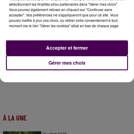
sélectionnant les finalités et/ou partenaires dans "Gérer mes choix".
6 euros l’entrée, gratuit pour les moins de 10 ans
Vous pouvez également refuser en cliquant sur "Continuer sans
accepter". Vos préférences ne s'appliqueront que pour ce site. Vous
pouvez mettre à jour vos choix, ou retirer votre consentement à tout
Ecoutez notre interview de Jean-Michel Charpentier
moment via le lien "Gérer les cookies" situé en bas de chaque page.
Accepter et fermer
Gérer mes choix
À LA UNE