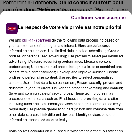
Romorantin-Lanthenay.
On la connaît surtout pour
son rôle dans
"Hélène et les garçons"
.
"Elle a du faire
cette année un salon, donc on est le deuxième. Que
Continuer sans accepter
ce soit organisé par une association, Cosmo Dance,
Le respect de votre vie privée est notre priorité
l’a tout de suite séduite"
, se réjouit Jean-Michel
Charpentier. On pourra croiser aussi des acteurs pas
We and
our (447) partners
do the following data processing based on
forcément connus du grand public. Ou du moins que
your consent and/or our legitimate interest: Store and/or access
information on a device; Use limited data to select advertising; Create
l’on aurait du mal à reconnaître dans la rue puisque ce
profiles for personalised advertising; Use profiles to select personalised
sont des comédiens de doublage. Les voix françaises
advertising; Measure advertising performance; Measure content
de Zac Efron (Yoann Sover), Sean Penn (Emmanuel
performance; Understand audiences through statistics or combinations
of data from different sources; Develop and improve services; Create
Karsen) ou encore de Martin Mystère (Alexis
profiles to personalise content; Use profiles to select personalised
Tomassian) seront présentes pour parler de leur
content; Use limited data to select content; Ensure security, prevent and
métier de doubleur.
detect fraud, and fix errors; Deliver and present advertising and content;
Save and communicate privacy choices. These technologies may
INFOS PRATIQUES
process personal data such as IP address and browsing data to offer
following functionalities: Identify devices based on information actively
requested; Use precise geolocation data; Match and combine data from
Quand ?
Samedi 30 septembre et dimanche
other data sources; Link different devices; Identify devices based on
1er octobre, de 10h à 18h
information transmitted automatically.
Où ?
A la Fabrique Normant à Romorantin-Lanthenay
Vous pouvez accepter en cliquant sur "Accepter et fermer", ou affiner en